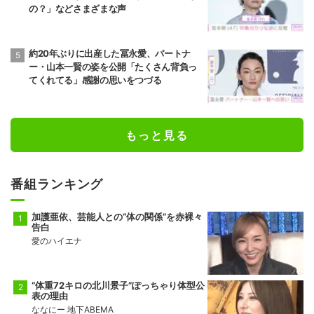
の？」などさまざまな声
約20年ぶりに出産した冨永愛、パートナ
ー・山本一賢の姿を公開「たくさん背負っ
てくれてる」感謝の思いをつづる
もっと見る
番組ランキング
加護亜依、芸能人との“体の関係”を赤裸々
告白
愛のハイエナ
“体重72キロの北川景子”ぽっちゃり体型公
表の理由
ななにー 地下ABEMA