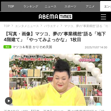
TOP
ランキング
ニュース
スポーツ
アニメ
エン
TOP
エンタメニュース
バラエティ
マツコ、夢の“事業構想”語る「地
【写真・画像】マツコ、夢の“事業構想”語る「地下
4階建て」「やってみよっかな」 1枚目
マツコ＆有吉 かりそめ天国
2025/11/07 14:30