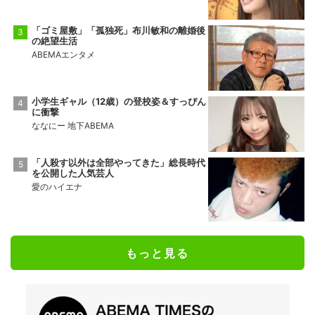
「ゴミ屋敷」「孤独死」布川敏和の離婚後
の絶望生活
ABEMAエンタメ
小学生ギャル（12歳）の登校姿＆すっぴん
に衝撃
ななにー 地下ABEMA
「人殺す以外は全部やってきた」総長時代
を公開した人気芸人
愛のハイエナ
もっと見る