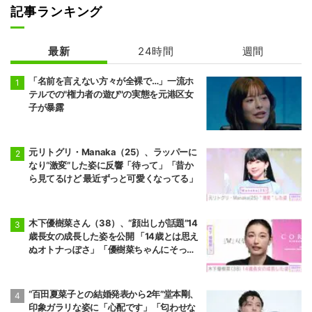
記事ランキング
最新
24時間
週間
「名前を言えない方々が全裸で…」一流ホ
テルでの"権力者の遊び"の実態を元港区女
子が暴露
元リトグリ・Manaka（25）、ラッパーに
なり“激変”した姿に反響「待って」「昔か
ら見てるけど 最近ずっと可愛くなってる」
木下優樹菜さん（38）、“顔出しが話題”14
歳長女の成長した姿を公開 「14歳とは思え
ぬオトナっぽさ」「優樹菜ちゃんにそっく
りすぎる」など反響
“百田夏菜子との結婚発表から2年”堂本剛、
印象ガラリな姿に「心配です」「匂わせな