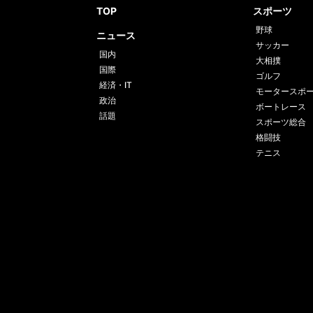
TOP
スポーツ
野球
ニュース
サッカー
国内
大相撲
国際
ゴルフ
経済・IT
モータースポ
政治
ボートレース
話題
スポーツ総合
格闘技
テニス
運営会社