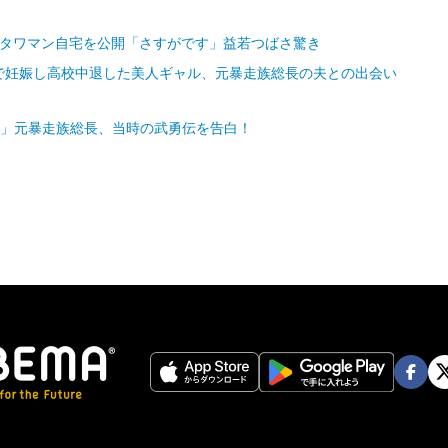
のタワマン自宅を公開「さすがです」益若つばさ驚き
で妊娠し高校中退した美人ギャル、元暴走族総長の夫との出会い
…」元暴走族総長、当時の武勇伝を告白！
Face
Twi
book
er