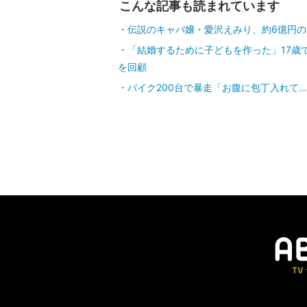
こんな記事も読まれています
伝説のキャバ嬢・愛沢えみり、約6億円
「結婚するために子どもを作った」17歳
を回顧
バイク200台で暴走「お腹に包丁入れて