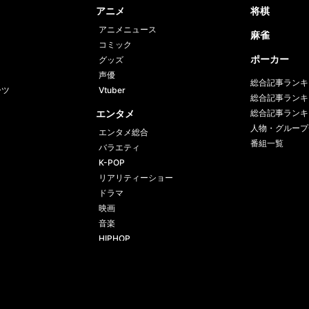
アニメ
将棋
アニメニュース
麻雀
コミック
ポーカー
グッズ
声優
総合記事ランキ
ーツ
Vtuber
総合記事ランキ
エンタメ
総合記事ランキ
人物・グループ
エンタメ総合
番組一覧
バラエティ
K-POP
リアリティーショー
ドラマ
映画
音楽
HIPHOP
グラビア
プライバシーポリシー
プライバシー設定