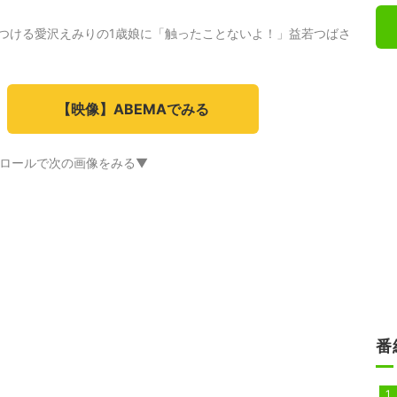
につける愛沢えみりの1歳娘に「触ったことないよ！」益若つばさ
【映像】ABEMAでみる
ロールで次の画像をみる▼
番