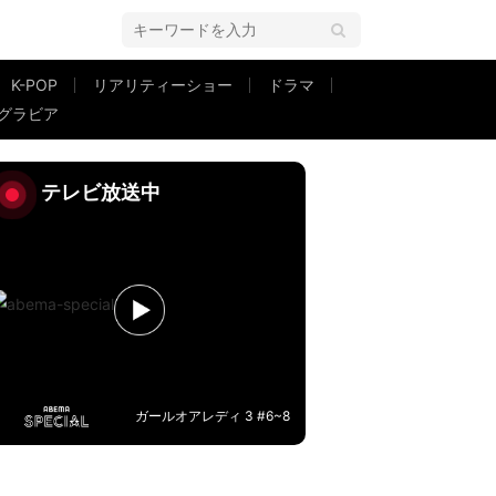
K-POP
リアリティーショー
ドラマ
グラビア
」益若つばさ衝撃
テレビ放送中
ガールオアレディ 3 #6~8