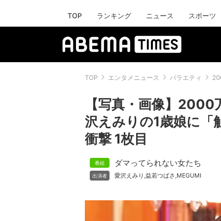
TOP
ランキング
ニュース
スポーツ
TOP
エンタメニュース
バラエティ
2
【写真・画像】200
沢えみりの1歳娘に「
衝撃 1枚目
ダマってられない女たち
愛沢えみり
益若つばさ
MEGUMI
,
,