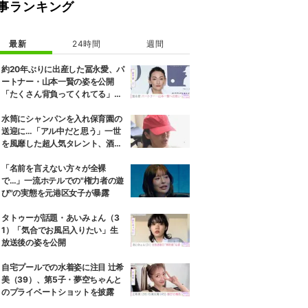
事ランキング
最新
24時間
週間
約20年ぶりに出産した冨永愛、パ
ートナー・山本一賢の姿を公開
「たくさん背負ってくれてる」感
謝の思いをつづる
水筒にシャンパンを入れ保育園の
送迎に…「アル中だと思う」一世
を風靡した超人気タレント、酒漬
けだった日々を告白
「名前を言えない方々が全裸
で…」一流ホテルでの"権力者の遊
び"の実態を元港区女子が暴露
タトゥーが話題・あいみょん（3
1）「気合でお風呂入りたい」生
放送後の姿を公開
自宅プールでの水着姿に注目 辻希
美（39）、第5子・夢空ちゃんと
のプライベートショットを披露