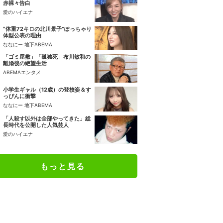
赤裸々告白
愛のハイエナ
“体重72キロの北川景子”ぽっちゃり
体型公表の理由
ななにー 地下ABEMA
「ゴミ屋敷」「孤独死」布川敏和の
離婚後の絶望生活
ABEMAエンタメ
小学生ギャル（12歳）の登校姿＆す
っぴんに衝撃
ななにー 地下ABEMA
「人殺す以外は全部やってきた」総
長時代を公開した人気芸人
愛のハイエナ
もっと見る