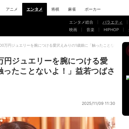
アニメ
エンタメ
将棋
麻雀
ポーカー
エンタメ総合
バラエティ
映画
音楽
HIPHOP
000万円ジュエリーを腕につける愛沢えみりの1歳娘に「触ったことないよ！
0万円ジュエリーを腕につける愛
触ったことないよ！」益若つばさ
2025/11/09 11:30