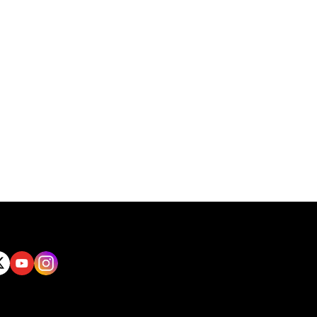
tt
Yout
Insta
ube
gram