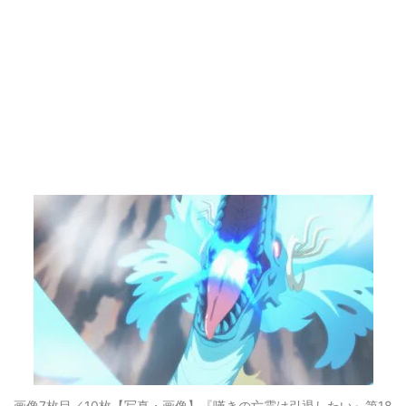
画像7枚目／10枚
【写真・画像】『嘆きの亡霊は引退したい』第18