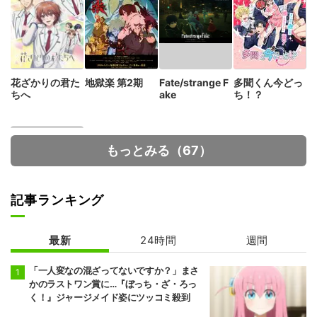
花ざかりの君た
地獄楽 第2期
Fate/strange F
多聞くん今どっ
ちへ
ake
ち！？
もっとみる（67）
記事ランキング
最新
24時間
週間
死亡遊戯で飯を
食う。
「一人変なの混ざってないですか？」まさ
かのラストワン賞に…『ぼっち・ざ・ろっ
く！』ジャージメイド姿にツッコミ殺到