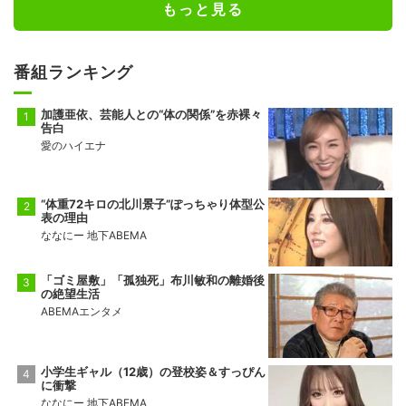
もっと見る
番組ランキング
加護亜依、芸能人との“体の関係”を赤裸々
告白
愛のハイエナ
“体重72キロの北川景子”ぽっちゃり体型公
表の理由
ななにー 地下ABEMA
「ゴミ屋敷」「孤独死」布川敏和の離婚後
の絶望生活
ABEMAエンタメ
小学生ギャル（12歳）の登校姿＆すっぴん
に衝撃
ななにー 地下ABEMA