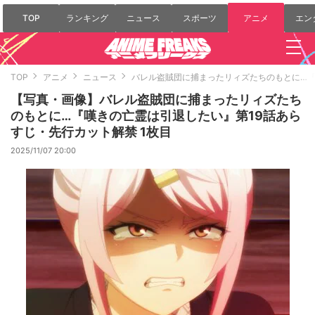
TOP
ランキング
ニュース
スポーツ
アニメ
エン
TOP
アニメ
ニュース
バレル盗賊団に捕まったリィズたちのもとに…『
【写真・画像】バレル盗賊団に捕まったリィズたち
のもとに…『嘆きの亡霊は引退したい』第19話あら
すじ・先行カット解禁 1枚目
2025/11/07 20:00