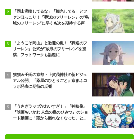
「岡山満喫してるな」「観光してる」とフ
ァンほっこり！『葬送のフリーレン』の“烏
城のフリーレン”に早くも次を期待する声
「ようこそ岡山」と歓迎の嵐！『葬送のフ
リーレン』公式が“放浪のフリーレン”を投
稿、フットワークも話題に
猫猫＆壬氏の京都・上賀茂神社の新ビジュ
アル公開、『薬屋のひとりごと』京まふコ
ラボ発表に期待の反響
「うさぎラップかわいすぎ！」「神映像」
『映画ちいかわ 人魚の島のひみつ』のショ
ート動画に「頭から離れなくなった」と大
反響