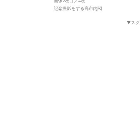
画像2枚目／4枚
記念撮影をする高市内閣
▼スク