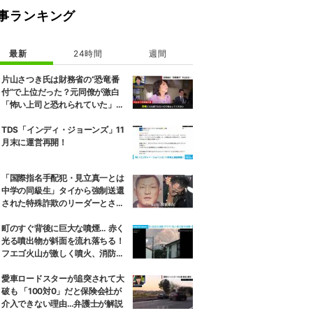
事ランキング
最新
24時間
週間
片山さつき氏は財務省の“恐竜番
付”で上位だった？元同僚が激白
「怖い上司と恐れられていた」
「関脇からおかみさんに」
TDS「インディ・ジョーンズ」11
月末に運営再開！
「国際指名手配犯・見立真一とは
中学の同級生」タイから強制送還
された特殊詐欺のリーダーとされ
る男の卒アル写真を公開
町のすぐ背後に巨大な噴煙… 赤く
光る噴出物が斜面を流れ落ちる！
フエゴ火山が激しく噴火、消防隊
員が子どもを抱きかかえ夜間退避
に追われた緊迫の現場 グアテマラ
愛車ロードスターが追突されて大
破も 「100対0」だと保険会社が
介入できない理由…弁護士が解説