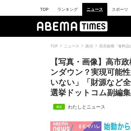
TOP
ランキング
ニュース
スポーツ
TOP
ニュース
政治
高市政権「食料品
【写真・画像】高市政
ンダウン？実現可能性
いない」「財源など
選挙ドットコム副編集
わたしとニュース