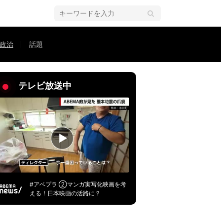
政治
話題
ない」「財源など全体的なバランスが求められる」選挙ドットコム副編集長が
テレビ放送中
#アベプラ ②マンガ実写化映画を考
える！日本映画の活路に？