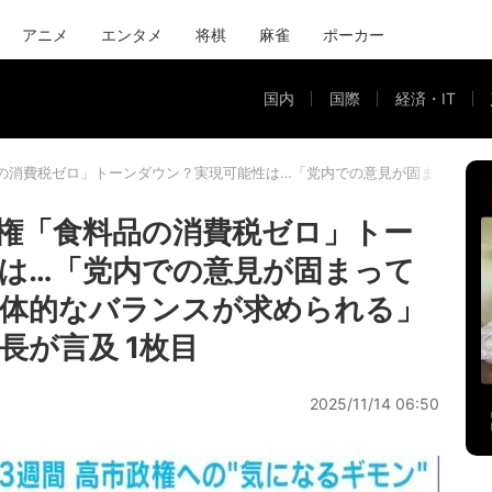
アニメ
エンタメ
将棋
麻雀
ポーカー
国内
国際
経済・IT
の消費税ゼロ」トーンダウン？実現可能性は…「党内での意見が固まってい
権「食料品の消費税ゼロ」トー
は…「党内での意見が固まって
全体的なバランスが求められる」
長が言及 1枚目
2025/11/14 06:50