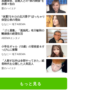
加護亜依、芸能人との“体の関係”を
赤裸々告白
愛のハイエナ
“体重72キロの北川景子”ぽっちゃり
体型公表の理由
ななにー 地下ABEMA
「ゴミ屋敷」「孤独死」布川敏和の
離婚後の絶望生活
ABEMAエンタメ
小学生ギャル（12歳）の登校姿＆す
っぴんに衝撃
ななにー 地下ABEMA
「人殺す以外は全部やってきた」総
長時代を公開した人気芸人
愛のハイエナ
もっと見る