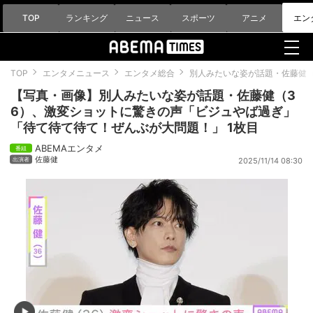
TOP
ランキング
ニュース
スポーツ
アニメ
エン
TOP
エンタメニュース
エンタメ総合
別人みたいな姿が話題・佐藤健
【写真・画像】別人みたいな姿が話題・佐藤健（3
6）、激変ショットに驚きの声「ビジュやば過ぎ」
「待て待て待て！ぜんぶが大問題！」 1枚目
ABEMAエンタメ
佐藤健
2025/11/14 08:30