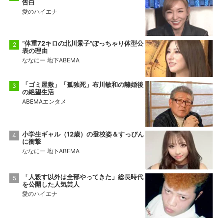
告白
愛のハイエナ
“体重72キロの北川景子”ぽっちゃり体型公
表の理由
ななにー 地下ABEMA
「ゴミ屋敷」「孤独死」布川敏和の離婚後
の絶望生活
ABEMAエンタメ
小学生ギャル（12歳）の登校姿＆すっぴん
に衝撃
ななにー 地下ABEMA
「人殺す以外は全部やってきた」総長時代
を公開した人気芸人
愛のハイエナ