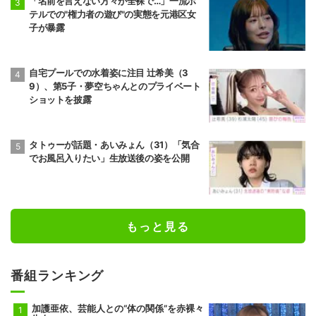
「名前を言えない方々が全裸で…」一流ホ
テルでの"権力者の遊び"の実態を元港区女
子が暴露
自宅プールでの水着姿に注目 辻希美（3
9）、第5子・夢空ちゃんとのプライベート
ショットを披露
タトゥーが話題・あいみょん（31）「気合
でお風呂入りたい」生放送後の姿を公開
もっと見る
番組ランキング
加護亜依、芸能人との“体の関係”を赤裸々