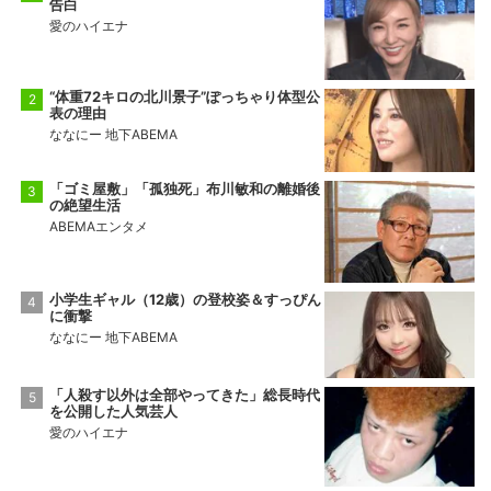
告白
愛のハイエナ
“体重72キロの北川景子”ぽっちゃり体型公
表の理由
ななにー 地下ABEMA
「ゴミ屋敷」「孤独死」布川敏和の離婚後
の絶望生活
ABEMAエンタメ
小学生ギャル（12歳）の登校姿＆すっぴん
に衝撃
ななにー 地下ABEMA
「人殺す以外は全部やってきた」総長時代
を公開した人気芸人
愛のハイエナ