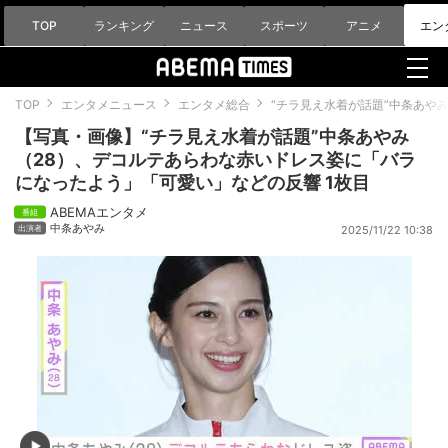
TOP
ランキング
ニュース
スポーツ
アニメ
エン
TOP
エンタメニュース
エンタメ総合
“チラ見え水着が話題”中条あや
【写真・画像】“チラ見え水着が話題”中条あやみ
（28）、デコルテあらわな赤いドレス姿に「バラ
になったよう」「可愛い」などの反響 1枚目
ABEMAエンタメ
中条あやみ
2025/11/22 10:38