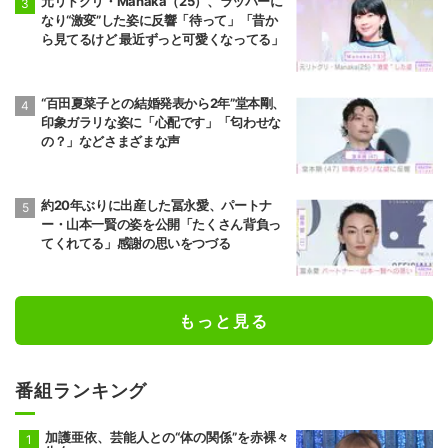
元リトグリ・Manaka（25）、ラッパーに
なり“激変”した姿に反響「待って」「昔か
ら見てるけど 最近ずっと可愛くなってる」
“百田夏菜子との結婚発表から2年”堂本剛、
印象ガラリな姿に「心配です」「匂わせな
の？」などさまざまな声
約20年ぶりに出産した冨永愛、パートナ
ー・山本一賢の姿を公開「たくさん背負っ
てくれてる」感謝の思いをつづる
もっと見る
番組ランキング
加護亜依、芸能人との“体の関係”を赤裸々