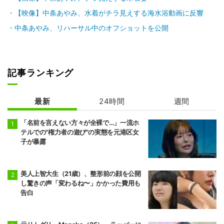
【映像】中条あやみ、水着がチラ見えする海水浴動画に反響
中条あやみ、リハーサル中のオフショットを公開
記事ランキング
最新
24時間
週間
「名前を言えない方々が全裸で…」一流ホ
テルでの"権力者の遊び"の実態を元港区女
子が暴露
美人上智大生（21歳）、整形前の顔を公開
し驚きの声「変わるね〜」かかった費用も
告白