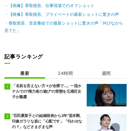
【画像】香取慎吾、仕事現場でのオフショット
【映像】香取慎吾、プライベートの最新ショットに驚きの声
香取慎吾、音楽番組での最新ショットに驚きの声「叫びながら
見てた」
記事ランキング
最新
24時間
週間
「名前を言えない方々が全裸で…」一流ホ
テルでの"権力者の遊び"の実態を元港区女
子が暴露
“百田夏菜子との結婚発表から2年”堂本剛、
印象ガラリな姿に「心配です」「匂わせな
の？」などさまざまな声