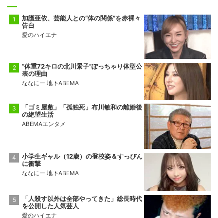
加護亜依、芸能人との“体の関係”を赤裸々
告白
愛のハイエナ
“体重72キロの北川景子”ぽっちゃり体型公
表の理由
ななにー 地下ABEMA
「ゴミ屋敷」「孤独死」布川敏和の離婚後
の絶望生活
ABEMAエンタメ
小学生ギャル（12歳）の登校姿＆すっぴん
に衝撃
ななにー 地下ABEMA
「人殺す以外は全部やってきた」総長時代
を公開した人気芸人
愛のハイエナ