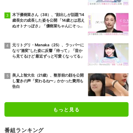
木下優樹菜さん（38）、“顔出しが話題”14
歳長女の成長した姿を公開 「14歳とは思え
ぬオトナっぽさ」「優樹菜ちゃんにそっく
りすぎる」など反響
元リトグリ・Manaka（25）、ラッパーに
なり“激変”した姿に反響「待って」「昔か
ら見てるけど 最近ずっと可愛くなってる」
美人上智大生（21歳）、整形前の顔を公開
し驚きの声「変わるね〜」かかった費用も
告白
もっと見る
番組ランキング