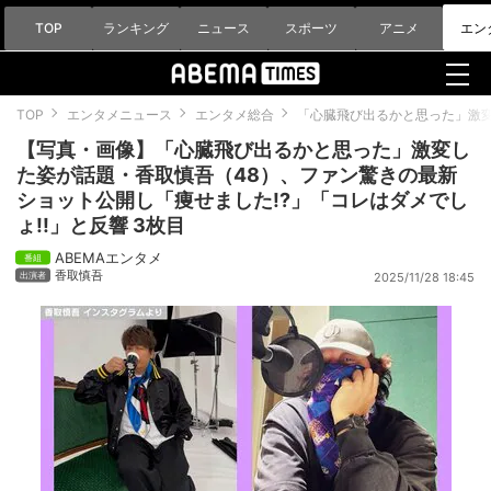
TOP
ランキング
ニュース
スポーツ
アニメ
エン
TOP
エンタメニュース
エンタメ総合
「心臓飛び出るかと思った」激変
【写真・画像】「心臓飛び出るかと思った」激変し
た姿が話題・香取慎吾（48）、ファン驚きの最新
ショット公開し「痩せました!?」「コレはダメでし
ょ!!」と反響 3枚目
ABEMAエンタメ
香取慎吾
2025/11/28 18:45