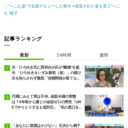
“へこむ姿”で全国デビューした柴犬→放送された姿を見て“へこ
む”様子
記事ランキング
最新
24時間
週間
夫・ひろゆき氏に西村ゆか氏が“離婚”を提
示 「ひろゆき＆いずみ新党（仮）」の届け
出を知らされず激怒「信頼関係が保てない
状態で夫婦を続けるのは無理」
円満にみえて実は不仲…仮面夫婦の実態
は？4年前から妻との会話ゼロの男性「LIN
Eでやりとりするも塩対応」「私の悪口を
言うから娘は寄り付いてこない」
「あなたに迷惑はかけない」元夫から精子