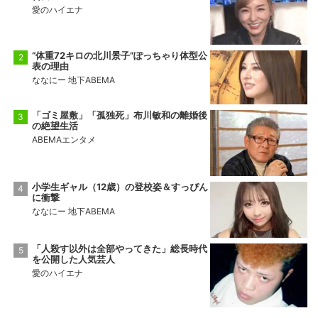
愛のハイエナ
“体重72キロの北川景子”ぽっちゃり体型公
表の理由
ななにー 地下ABEMA
「ゴミ屋敷」「孤独死」布川敏和の離婚後
の絶望生活
ABEMAエンタメ
小学生ギャル（12歳）の登校姿＆すっぴん
に衝撃
ななにー 地下ABEMA
「人殺す以外は全部やってきた」総長時代
を公開した人気芸人
愛のハイエナ