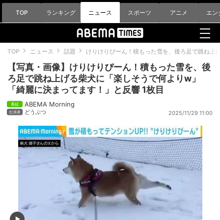
TOP
ランキング
ニュース
スポーツ
アニメ
エン
TOP
ニュース
話題
けりけりぴーん！積もった雪を、後ろ足で跳ね上
【写真・画像】けりけりぴーん！積もった雪を、後
ろ足で跳ね上げる柴犬に「楽しそうで何よりw」
「綺麗に決まってます！」と反響 1枚目
ABEMA Morning
どうぶつ
2025/11/29 11:00