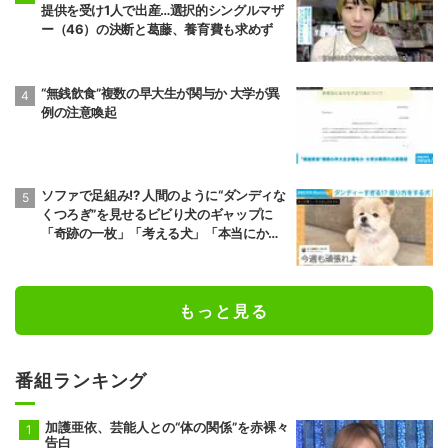
提供を受け1人で出産…選択的シングルマザ
ー（46）の決断と葛藤、養育費も求めず
“無銭飲食”複数の早大生が関与か 大学が異
例の注意喚起
ソファで足組み!? 人間のように“ダンディな
くつろぎ”を見せるビビり犬のギャップに
「奇跡の一枚」「考える犬」「本当にかわ
いい」など反響
もっと見る
番組ランキング
加護亜依、芸能人との“体の関係”を赤裸々
告白