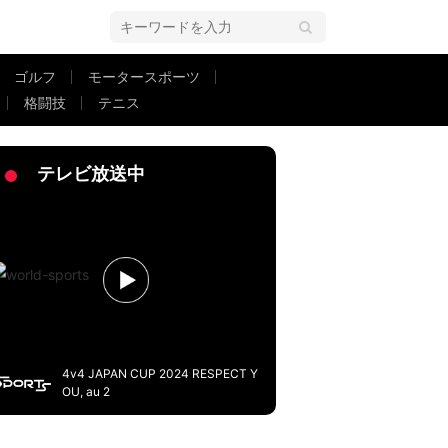
ゴルフ
モータースポーツ
格闘技
テニス
薫の期待値」「狂ってる」長崎FWが神ターンから爆発的加速
テレビ放送中
4v4 JAPAN CUP 2024 RESPECT Y
OU, au 2