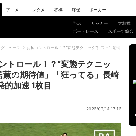
アニメ
エンタメ
将棋
麻雀
ポーカー
野球
サッカー
大相撲
ボートレース
スポーツ総合
ーグニュース
お尻コントロール！？“変態テクニック”にファン驚愕「三笘
ントロール！？“変態テクニッ
笘薫の期待値」「狂ってる」長崎
的加速 1枚目
2026/02/14 17:16