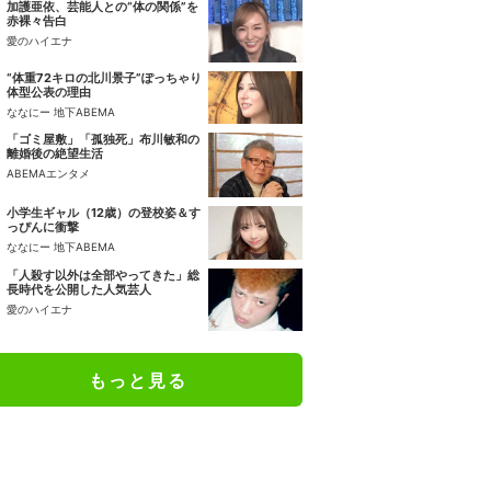
加護亜依、芸能人との“体の関係”を
赤裸々告白
愛のハイエナ
“体重72キロの北川景子”ぽっちゃり
体型公表の理由
ななにー 地下ABEMA
「ゴミ屋敷」「孤独死」布川敏和の
離婚後の絶望生活
ABEMAエンタメ
小学生ギャル（12歳）の登校姿＆す
っぴんに衝撃
ななにー 地下ABEMA
「人殺す以外は全部やってきた」総
長時代を公開した人気芸人
愛のハイエナ
もっと見る