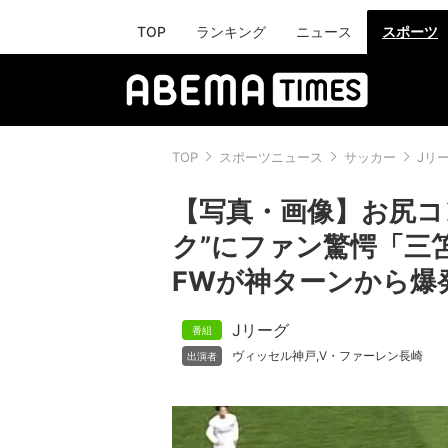
TOP
ランキング
ニュース
スポーツ
TOP
スポーツニュース
サッカー
Jリ
【写真・画像】お尻コ
ク”にファン驚愕「三
FWが神ターンから爆発
Jリーグ
ヴィッセル神戸
V・ファーレン長崎
,