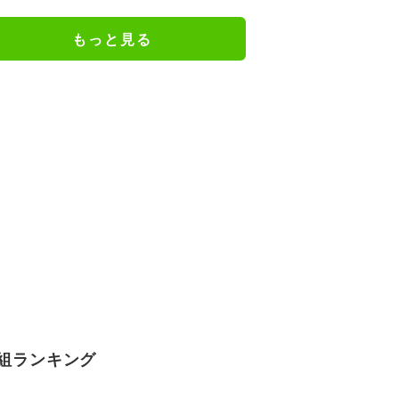
キックオフ｜日本戦の無料視聴方
法
もっと見る
組ランキング