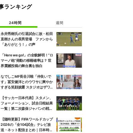
事ランキング
24時間
週間
永井秀樹氏の引退試合に故・松田
直樹さんの長男登場 ファンから
「ありがとう！」の声
「Here we go!」の全貌解明！“ロ
マーノ砲”発動の移籍確率は？ 世
界震撼投稿の舞台裏を独白
なでしこMF長谷川唯「仲良いで
す」冨安健洋とのウワサに爽やか
すぎる笑顔披露 スタジオはザワザ
ワ「はぐらかし方が女優さん！」
【サッカー日本代表】スタメン、
フォーメーション、試合日程結果
一覧｜第二次森保ジャパンの戦歴
を全網羅（2023〜2026年）
【随時更新】FIFAワールドカップ
2026の「全104試合」テレビ放
送・ネット配信まとめ｜日本時間