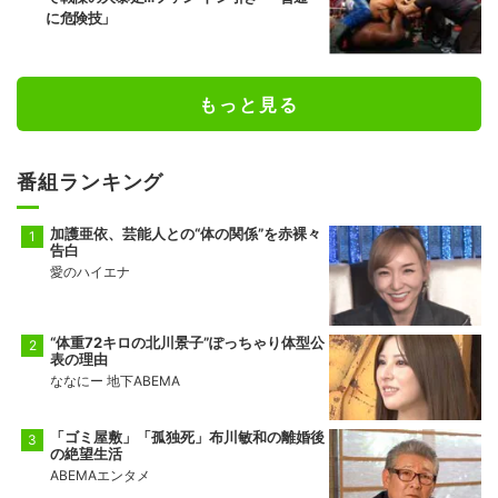
に危険技」
もっと見る
番組ランキング
加護亜依、芸能人との“体の関係”を赤裸々
告白
愛のハイエナ
“体重72キロの北川景子”ぽっちゃり体型公
表の理由
ななにー 地下ABEMA
「ゴミ屋敷」「孤独死」布川敏和の離婚後
の絶望生活
ABEMAエンタメ