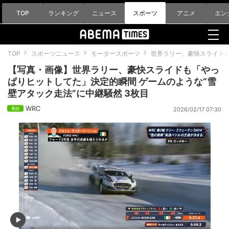
TOP
ランキング
ニュース
スポーツ
アニメ
エン
TOP
スポーツニュース
モータースポーツ
世界ラリー、豪快スライドも
【写真・画像】世界ラリー、豪快スライドも「やっ
ぱりヒットしてた」決定的瞬間 ゲームのような“雪
壁アタック走法”に中継騒然 3枚目
WRC
2026/02/17 07:30