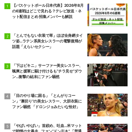
【バスケットボール日本代表】2026年8月
の6連戦はどこで見れる？テレビ放送・ネ
ット配信まとめ 招集メンバーも解説
「とんでもない衣装で草」ほぼ全身網タイ
ツ姿…ラテン系美女レスラーの電撃復帰が
話題「えらいセクシー」
「下はビキニ」サーファー美女レスラー、
颯爽と援軍に駆け付けるも“チラ見せ”ダウ
ン…衝撃の結末にファン騒然
「目のやり場に困る」「とんがりコー
ン」“裏切り”の美女レスラー、大胆衣装に
ファン騒然 「ドロンジョみたいな恰好」
「やばいやばい」首絞め、吐血…米マット
で戦慄の大暴走…ファン“ドン引き” 「普通