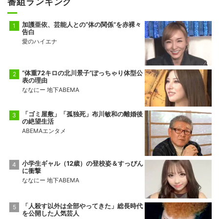
番組ランキング
加護亜依、芸能人との“体の関係”を赤裸々
告白
愛のハイエナ
“体重72キロの北川景子”ぽっちゃり体型公
表の理由
ななにー 地下ABEMA
「ゴミ屋敷」「孤独死」布川敏和の離婚後
の絶望生活
ABEMAエンタメ
小学生ギャル（12歳）の登校姿＆すっぴん
に衝撃
ななにー 地下ABEMA
「人殺す以外は全部やってきた」総長時代
を公開した人気芸人