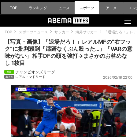
TOP
ランキング
ニュース
スポーツ
アニメ
エン
TOP
スポーツニュース
サッカー
海外サッカー
「退場だろ！」レア
【写真・画像】「退場だろ！」レアルMFの“右フッ
ク”に批判殺到「躊躇なくぶん殴った…」「VARの意
味がない」相手DFの頭を強打→まさかのお咎めな
し 1枚目
チャンピオンズリーグ
レアル・マドリード
2026/02/18 22:00