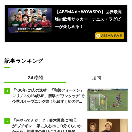
【ABEMA de WOWSPO】世界最高
峰の欧州サッカー・テニス・ラグビ
ーが楽しめる！
ABEMAでみる
記事ランキング
24時間
週間
「100年に1人の逸材」「和製フォーデン」
マリノスの16歳MF、衝撃の“ワンタッチ”で
今季J1オープニング弾！記録ずくめのデビ
ュー戦初ゴールに「歴史を作りよった」
「何やってんだ！？」鈴木優磨に“祖母
が”ブチギレ 「家に入るのに10分くらいか
かった」初退場の裏話にスタジオ爆笑