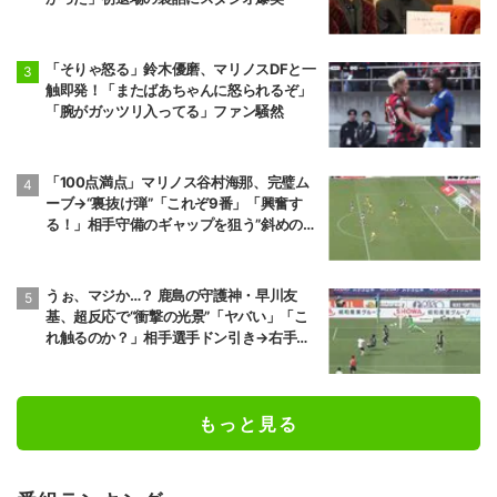
「そりゃ怒る」鈴木優磨、マリノスDFと一
触即発！「またばあちゃんに怒られるぞ」
「腕がガッツリ入ってる」ファン騒然
「100点満点」マリノス谷村海那、完璧ム
ーブ→“裏抜け弾”「これぞ9番」「興奮す
る！」相手守備のギャップを狙う”斜めの抜
け出し”
うぉ、マジか…？ 鹿島の守護神・早川友
基、超反応で“衝撃の光景”「ヤバい」「こ
れ触るのか？」相手選手ドン引き→右手一
本“スーパーセーブ”
もっと見る