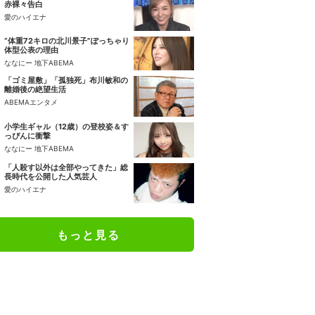
赤裸々告白
愛のハイエナ
“体重72キロの北川景子”ぽっちゃり
体型公表の理由
ななにー 地下ABEMA
「ゴミ屋敷」「孤独死」布川敏和の
離婚後の絶望生活
ABEMAエンタメ
小学生ギャル（12歳）の登校姿＆す
っぴんに衝撃
ななにー 地下ABEMA
「人殺す以外は全部やってきた」総
長時代を公開した人気芸人
愛のハイエナ
もっと見る