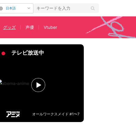
日本語
グッズ
声優
Vtuber
から開催
テレビ放送中
オールワークスメイド #1〜7