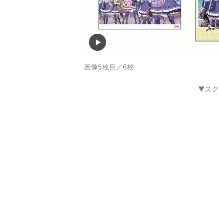
画像5枚目／6枚
▼スク