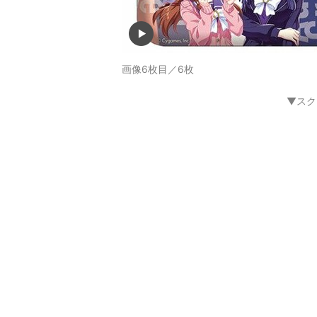
画像6枚目／6枚
▼スク