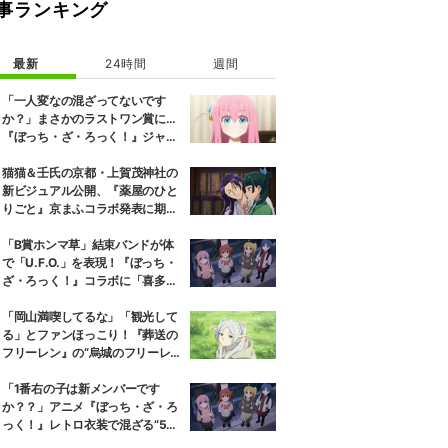
事ランキング
最新
24時間
週間
「一人変なの混ざってないです
か？」まさかのラストワン賞に…
『ぼっち・ざ・ろっく！』ジャー
ジメイド姿にツッコミ殺到
猫猫＆壬氏の京都・上賀茂神社の
新ビジュアル公開、『薬屋のひと
りごと』京まふコラボ発表に期待
の反響
「B賞ホンマ草」結束バンドが体
で「U.F.O.」を表現！『ぼっち・
ざ・ろっく！』コラボに「喜多ち
ゃんだけ持ち方がコスメ」
「岡山満喫してるな」「観光して
る」とファンほっこり！『葬送の
フリーレン』の“烏城のフリーレ
ン”に早くも次を期待する声
「1番右の子は新メンバーです
か？？」アニメ『ぼっち・ざ・ろ
っく！』レトロ衣装で混ざる“5人
目”にツッコミ殺到