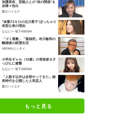
加護亜依、芸能人との“体の関係”を
赤裸々告白
愛のハイエナ
“体重72キロの北川景子”ぽっちゃり
体型公表の理由
ななにー 地下ABEMA
「ゴミ屋敷」「孤独死」布川敏和の
離婚後の絶望生活
ABEMAエンタメ
小学生ギャル（12歳）の登校姿＆す
っぴんに衝撃
ななにー 地下ABEMA
「人殺す以外は全部やってきた」総
長時代を公開した人気芸人
愛のハイエナ
もっと見る