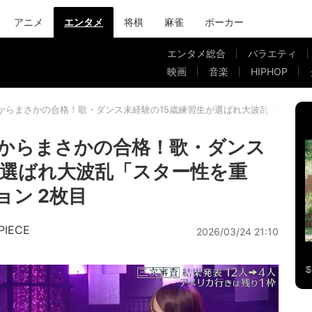
アニメ
エンタメ
将棋
麻雀
ポーカー
エンタメ総合
バラエティ
映画
音楽
HIPHOP
からまさかの合格！歌・ダンス未経験の15歳練習生が選ばれ大波乱「スター性
からまさかの合格！歌・ダンス
が選ばれ大波乱「スター性を重
ョン 2枚目
PIECE
2026/03/24 21:10