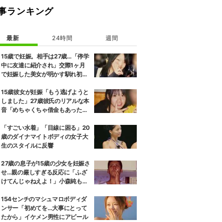
事ランキング
最新
24時間
週間
15歳で妊娠。相手は27歳…「停学
中に友達に紹介され」交際1ヶ月
で妊娠した美女が明かす馴れ初め
に「だいぶ危ねーよ！」小森純も
絶句
15歳彼女が妊娠「もう逃げようと
しました」27歳彼氏のリアルな本
音「めちゃくちゃ借金もあったの
で…」
「すごい水着」「目線に困る」20
歳のダイナマイトボディの女子大
生のスタイルに反響
27歳の息子が15歳の少女を妊娠さ
せ…親の厳しすぎる反応に「ふざ
けてんじゃねえよ！」小森純も怒
り
154センチのマシュマロボディダ
ンサー「初めてを…大事にとって
たから」イケメン男性にアピール