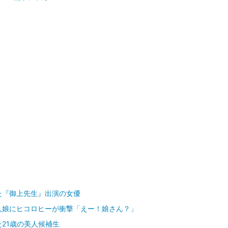
た『御上先生』出演の女優
人娘にヒコロヒーが衝撃「えー！娘さん？」
21歳の美人候補生