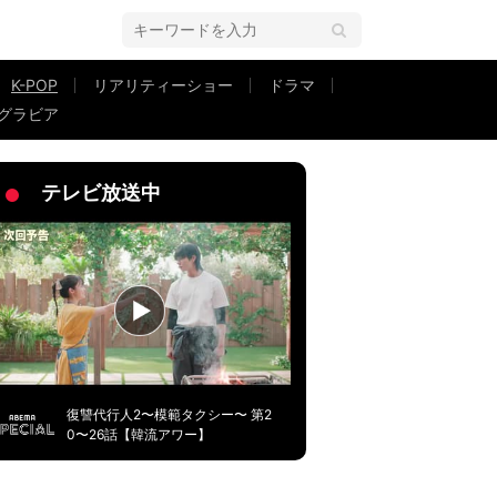
K-POP
リアリティーショー
ドラマ
グラビア
を重視」HYBEオーディション
テレビ放送中
復讐代行人2〜模範タクシー〜 第2
0〜26話【韓流アワー】