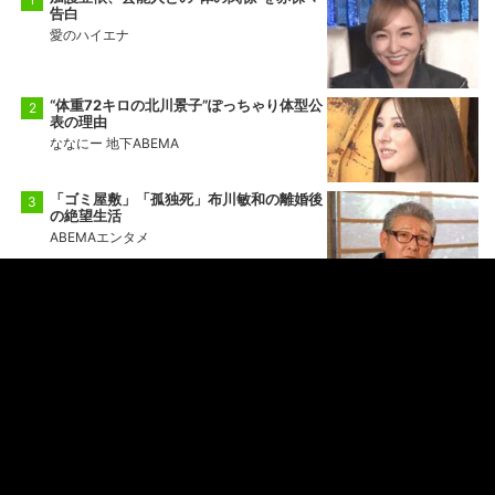
片山さつき氏は財務省の“恐竜番付”で上位
だった？元同僚が激白「怖い上司と恐れら
れていた」「関脇からおかみさんに」
TDS「インディ・ジョーンズ」11月末に運
営再開！
「国際指名手配犯・見立真一とは中学の同
級生」タイから強制送還された特殊詐欺の
リーダーとされる男の卒アル写真を公開
もっと見る
番組ランキング
加護亜依、芸能人との“体の関係”を赤裸々