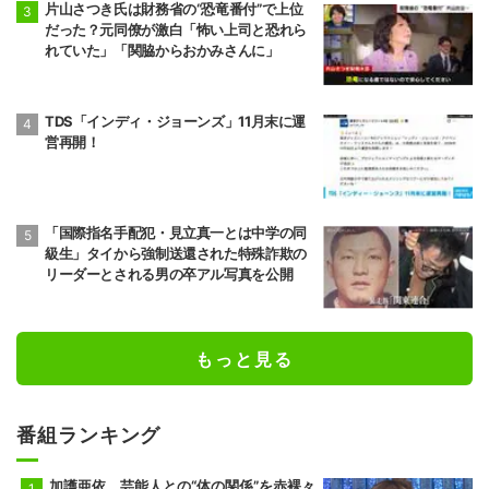
【映像】夫の「おいで」発言にカチン！妻が放った“反撃の一言”
小学生がSNSで“見知らぬ人”と接触してトラブルになった数が過
去最多に
記事ランキング
最新
24時間
週間
れいわ新選組「いのちの党」へ党名変更 略
称は「いのち」
最大借金12億円…お笑い芸人の波乱万丈な
人生「43社から借りていた」「26年間払
い続けても元金が全然減っていなかった」