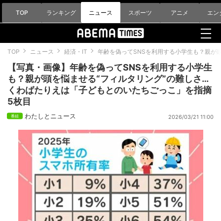
TOP
ランキング
ニュース
スポーツ
アニメ
エン
TOP
ニュース
経済・IT
年齢を偽ってSNSを利用する小学生も？親が
【写真・画像】年齢を偽ってSNSを利用する小学生
も？親が頭を悩ませる“フィルタリング”の難しさ…
くわばたりえは「子どもとのいたちごっこ」を指摘
5枚目
わたしとニュース
2026/03/21 11:00