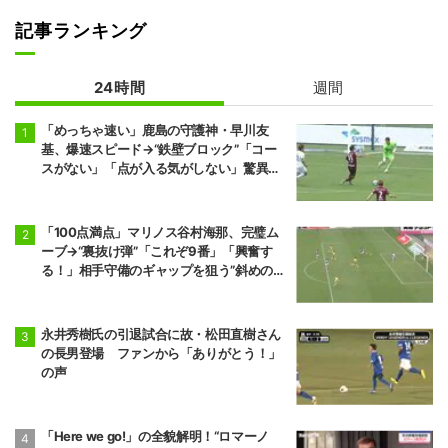
記事ランキング
24時間
週間
「めっちゃ速い」鹿島の守護神・早川友
基、爆速スピード→“鉄壁ブロック”「コー
スがない」「点が入る気がしない」驚異の
判断力と飛び出しでビッグセーブ
「100点満点」マリノス谷村海那、完璧ム
ーブ→“裏抜け弾”「これぞ9番」「興奮す
る！」相手守備のギャップを狙う”斜めの抜
け出し”
永井秀樹氏の引退試合に故・松田直樹さん
の長男登場 ファンから「ありがとう！」
の声
「Here we go!」の全貌解明！“ロマーノ