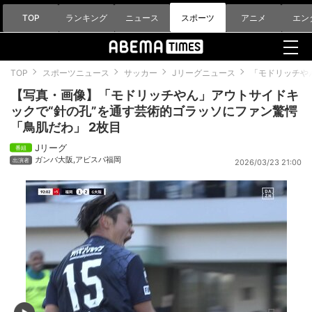
TOP
ランキング
ニュース
スポーツ
アニメ
エン
TOP
スポーツニュース
サッカー
Jリーグニュース
「モドリッチや
【写真・画像】「モドリッチやん」アウトサイドキ
ックで“針の孔”を通す芸術的ゴラッソにファン驚愕
「鳥肌だわ」 2枚目
Jリーグ
ガンバ大阪
,
アビスパ福岡
2026/03/23 21:00