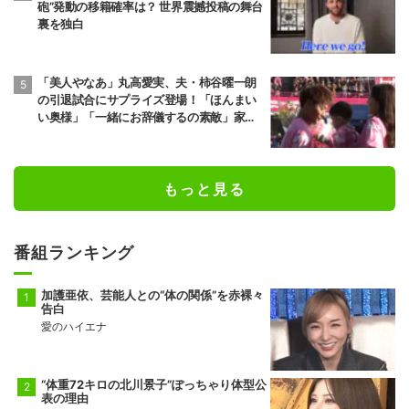
砲”発動の移籍確率は？ 世界震撼投稿の舞台
裏を独白
「美人やなあ」丸高愛実、夫・柿谷曜一朗
の引退試合にサプライズ登場！「ほんまい
い奥様」「一緒にお辞儀するの素敵」家族
愛が脚光
もっと見る
番組ランキング
加護亜依、芸能人との“体の関係”を赤裸々
告白
愛のハイエナ
“体重72キロの北川景子”ぽっちゃり体型公
表の理由