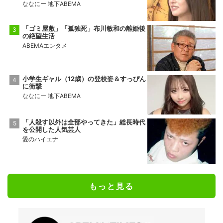
ななにー 地下ABEMA
「ゴミ屋敷」「孤独死」布川敏和の離婚後
の絶望生活
ABEMAエンタメ
小学生ギャル（12歳）の登校姿＆すっぴん
に衝撃
ななにー 地下ABEMA
「人殺す以外は全部やってきた」総長時代
を公開した人気芸人
愛のハイエナ
もっと見る