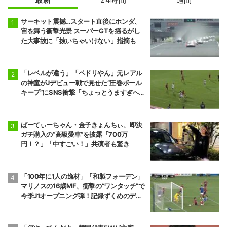
サーキット震撼…スタート直後にホンダ、
宙を舞う衝撃光景 スーパーGTを揺るがし
た大事故に「抜いちゃいけない」指摘も
「レベルが違う」「ペドリやん」元レアル
の神童がJデビュー戦で見せた“圧巻ボール
キープ”にSNS衝撃「ちょっとうますぎへ
ん？」
ぱーてぃーちゃん・金子きょんちぃ、即決
ガチ購入の“高級愛車”を披露「700万
円！？」「中すごい！」共演者も驚き
「100年に1人の逸材」「和製フォーデン」
マリノスの16歳MF、衝撃の“ワンタッチ”で
今季J1オープニング弾！記録ずくめのデビ
ュー戦初ゴールに「歴史を作りよった」