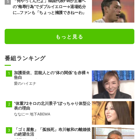
「何やってんだよ」韓国代表FWが主審へ
の“侮辱行為”でダブルイエロー→退場処分
に…ファンも「ちょっと擁護できねーわ」
もっと見る
番組ランキング
加護亜依、芸能人との“体の関係”を赤裸々
告白
愛のハイエナ
“体重72キロの北川景子”ぽっちゃり体型公
表の理由
ななにー 地下ABEMA
「ゴミ屋敷」「孤独死」布川敏和の離婚後
の絶望生活