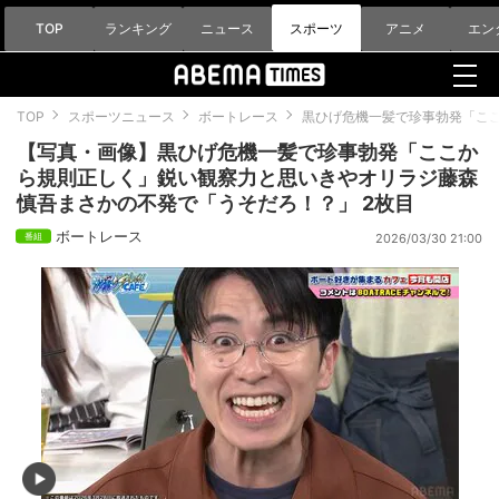
TOP
ランキング
ニュース
スポーツ
アニメ
エン
TOP
スポーツニュース
ボートレース
黒ひげ危機一髪で珍事勃発「こ
【写真・画像】黒ひげ危機一髪で珍事勃発「ここか
ら規則正しく」鋭い観察力と思いきやオリラジ藤森
慎吾まさかの不発で「うそだろ！？」 2枚目
ボートレース
2026/03/30 21:00