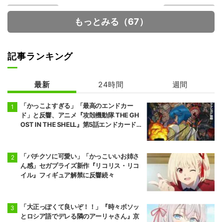
もっとみる（67）
記事ランキング
最新
24時間
週間
Fate/strange F
花ざかりの君た
ake
ちへ
「かっこよすぎる」「最高のエンドカー
ド」と反響、アニメ『攻殻機動隊 THE GH
OST IN THE SHELL』第5話エンドカード公
開
「バチクソに可愛い」「かっこいいお姉さ
ん感」セガプライズ新作『リコリス・リコ
イル』フィギュア解禁に反響続々
「大正っぽくて良いぞ！！」『時々ボソッ
とロシア語でデレる隣のアーリャさん』京