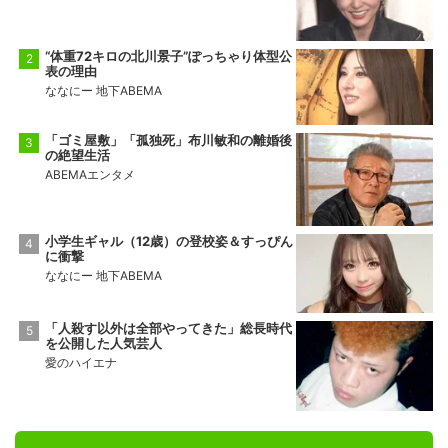
“体重72キロの北川景子”ぽっちゃり体型公
表の理由
ななにー 地下ABEMA
「ゴミ屋敷」「孤独死」布川敏和の離婚後
の絶望生活
ABEMAエンタメ
小学生ギャル（12歳）の登校姿＆すっぴん
に衝撃
ななにー 地下ABEMA
「人殺す以外は全部やってきた」総長時代
を公開した人気芸人
愛のハイエナ