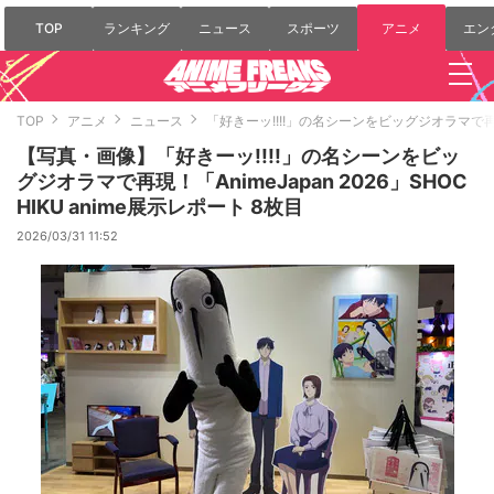
TOP
ランキング
ニュース
スポーツ
アニメ
エン
TOP
アニメ
ニュース
「好きーッ!!!!」の名シーンをビッグジオラマで再現！「
【写真・画像】「好きーッ!!!!」の名シーンをビッ
グジオラマで再現！「AnimeJapan 2026」SHOC
HIKU anime展示レポート 8枚目
2026/03/31 11:52