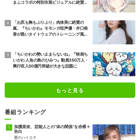
まふコラボの特別衣装ビジュアルに絶賛の
声
「お尻も胸もぷりぷり」肉体美に絶賛の
嵐、『ちいかわ』モモンガ役声優・井口裕
香が黒いタイトウェアのトレーニング風景
公開
「ちいかわの勢い止まらないね」『映画ち
いかわ 人魚の島のひみつ』動員350万人・
興行収入50億円突破が大きな話題に
もっと見る
番組ランキング
加護亜依、芸能人との“体の関係”を赤裸々
告白
愛のハイエナ