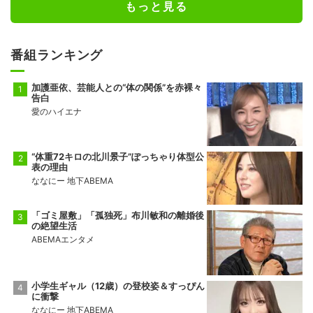
もっと見る
番組ランキング
加護亜依、芸能人との“体の関係”を赤裸々
告白
愛のハイエナ
“体重72キロの北川景子”ぽっちゃり体型公
表の理由
ななにー 地下ABEMA
「ゴミ屋敷」「孤独死」布川敏和の離婚後
の絶望生活
ABEMAエンタメ
小学生ギャル（12歳）の登校姿＆すっぴん
に衝撃
ななにー 地下ABEMA