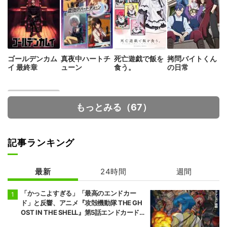
ゴールデンカム
真夜中ハートチ
死亡遊戯で飯を
拷問バイトくん
イ 最終章
ューン
食う。
の日常
もっとみる（67）
記事ランキング
最新
24時間
週間
【推しの子】 3
期
「かっこよすぎる」「最高のエンドカー
ド」と反響、アニメ『攻殻機動隊 THE GH
OST IN THE SHELL』第5話エンドカード公
開