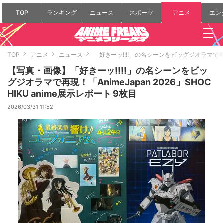
TOP
ランキング
ニュース
スポーツ
アニメ
エン
TOP
アニメ
ニュース
「好きーッ!!!!」の名シーンをビッグジオラマで再現！「
【写真・画像】「好きーッ!!!!」の名シーンをビッ
グジオラマで再現！「AnimeJapan 2026」SHOC
HIKU anime展示レポート 9枚目
2026/03/31 11:52