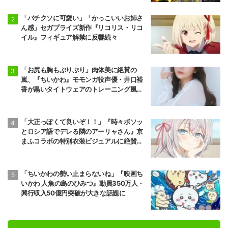
「バチクソに可愛い」「かっこいいお姉さ
ん感」セガプライズ新作『リコリス・リコ
イル』フィギュア解禁に反響続々
「お尻も胸もぷりぷり」肉体美に絶賛の
嵐、『ちいかわ』モモンガ役声優・井口裕
香が黒いタイトウェアのトレーニング風景
公開
「大正っぽくて良いぞ！！」『時々ボソッ
とロシア語でデレる隣のアーリャさん』京
まふコラボの特別衣装ビジュアルに絶賛の
声
「ちいかわの勢い止まらないね」『映画ち
いかわ 人魚の島のひみつ』動員350万人・
興行収入50億円突破が大きな話題に