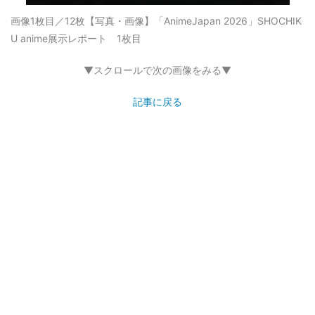
画像1枚目／12枚
【写真・画像】「AnimeJapan 2026」SHOCHIK
U anime展示レポート 1枚目
▼スクロールで次の画像をみる▼
記事に戻る