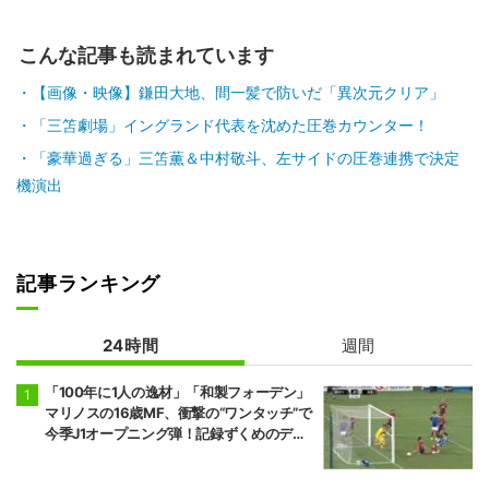
こんな記事も読まれています
【画像・映像】鎌田大地、間一髪で防いだ「異次元クリア」
「三笘劇場」イングランド代表を沈めた圧巻カウンター！
「豪華過ぎる」三笘薫＆中村敬斗、左サイドの圧巻連携で決定
機演出
記事ランキング
24時間
週間
「100年に1人の逸材」「和製フォーデン」
マリノスの16歳MF、衝撃の“ワンタッチ”で
今季J1オープニング弾！記録ずくめのデビ
ュー戦初ゴールに「歴史を作りよった」