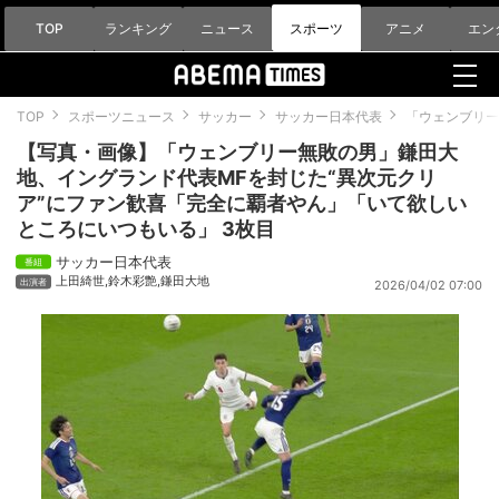
TOP
ランキング
ニュース
スポーツ
アニメ
エン
TOP
スポーツニュース
サッカー
サッカー日本代表
「ウェンブリー
【写真・画像】「ウェンブリー無敗の男」鎌田大
地、イングランド代表MFを封じた“異次元クリ
ア”にファン歓喜「完全に覇者やん」「いて欲しい
ところにいつもいる」 3枚目
サッカー日本代表
上田綺世
,
鈴木彩艶
,
鎌田大地
2026/04/02 07:00