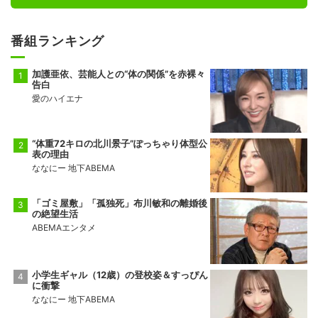
番組ランキング
加護亜依、芸能人との“体の関係”を赤裸々
告白
愛のハイエナ
“体重72キロの北川景子”ぽっちゃり体型公
表の理由
ななにー 地下ABEMA
「ゴミ屋敷」「孤独死」布川敏和の離婚後
の絶望生活
ABEMAエンタメ
小学生ギャル（12歳）の登校姿＆すっぴん
に衝撃
ななにー 地下ABEMA