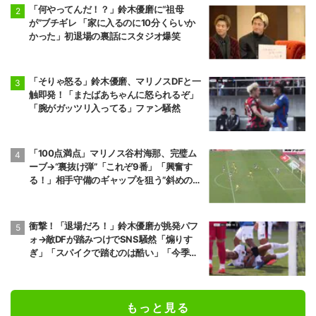
「何やってんだ！？」鈴木優磨に“祖母
が”ブチギレ 「家に入るのに10分くらいか
かった」初退場の裏話にスタジオ爆笑
「そりゃ怒る」鈴木優磨、マリノスDFと一
触即発！「またばあちゃんに怒られるぞ」
「腕がガッツリ入ってる」ファン騒然
「100点満点」マリノス谷村海那、完璧ム
ーブ→“裏抜け弾”「これぞ9番」「興奮す
る！」相手守備のギャップを狙う”斜めの抜
け出し”
衝撃！「退場だろ！」鈴木優磨が挑発パフ
ォ→敵DFが踏みつけでSNS騒然「煽りす
ぎ」「スパイクで踏むのは酷い」「今季で
一番醜いスロー映像」「喧嘩両成敗」
もっと見る