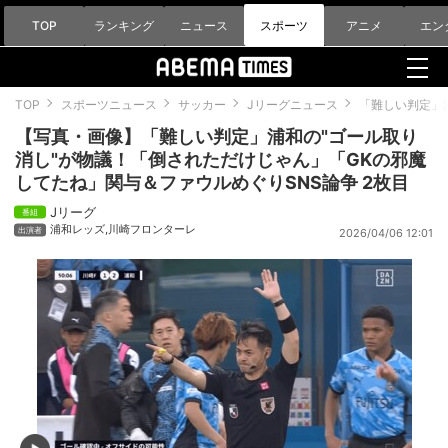
TOP
ランキング
ニュース
スポーツ
アニメ
エン
TOP
スポーツニュース
サッカー
Jリーグニュース
「難しい判定」
【写真・画像】「難しい判定」浦和の"ゴール取り
消し"が物議！「倒されただけじゃん」「GKの邪魔
してたね」関与＆ファウルめぐりSNS論争 2枚目
Jリーグ
浦和レッズ
,
川崎フロンターレ
2026/04/06 12:01