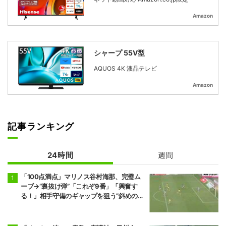
Amazon
シャープ 55V型
AQUOS 4K 液晶テレビ
Amazon
記事ランキング
24時間
週間
「100点満点」マリノス谷村海那、完璧ム
ーブ→“裏抜け弾”「これぞ9番」「興奮す
る！」相手守備のギャップを狙う”斜めの抜
け出し”