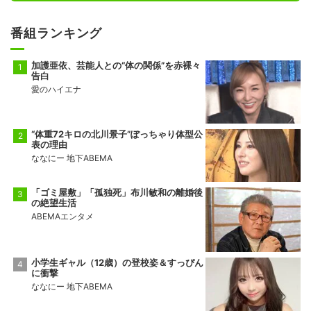
番組ランキング
加護亜依、芸能人との“体の関係”を赤裸々
告白
愛のハイエナ
“体重72キロの北川景子”ぽっちゃり体型公
表の理由
ななにー 地下ABEMA
「ゴミ屋敷」「孤独死」布川敏和の離婚後
の絶望生活
ABEMAエンタメ
小学生ギャル（12歳）の登校姿＆すっぴん
に衝撃
ななにー 地下ABEMA