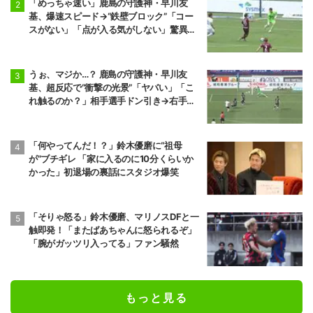
「めっちゃ速い」鹿島の守護神・早川友
基、爆速スピード→“鉄壁ブロック”「コー
スがない」「点が入る気がしない」驚異の
判断力と飛び出しでビッグセーブ
うぉ、マジか…？ 鹿島の守護神・早川友
基、超反応で“衝撃の光景”「ヤバい」「こ
れ触るのか？」相手選手ドン引き→右手一
本“スーパーセーブ”
「何やってんだ！？」鈴木優磨に“祖母
が”ブチギレ 「家に入るのに10分くらいか
かった」初退場の裏話にスタジオ爆笑
「そりゃ怒る」鈴木優磨、マリノスDFと一
触即発！「またばあちゃんに怒られるぞ」
「腕がガッツリ入ってる」ファン騒然
もっと見る