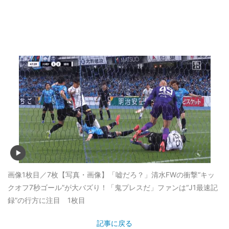
画像1枚目／7枚
【写真・画像】「嘘だろ？」清水FWの衝撃“キッ
クオフ7秒ゴール”が大バズり！「鬼プレスだ」ファンは“J1最速記
録”の行方に注目 1枚目
記事に戻る