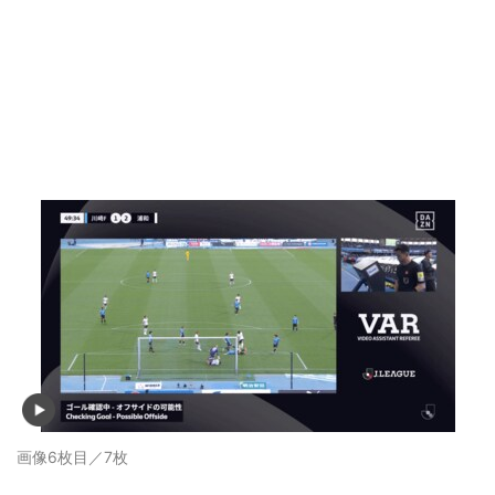
画像6枚目／7枚