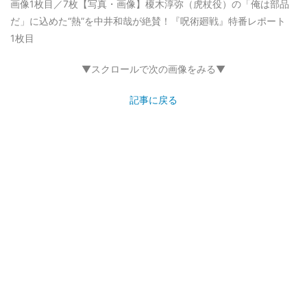
画像1枚目／7枚
【写真・画像】榎木淳弥（虎杖役）の「俺は部品
だ」に込めた“熱”を中井和哉が絶賛！『呪術廻戦』特番レポート
1枚目
▼スクロールで次の画像をみる▼
記事に戻る