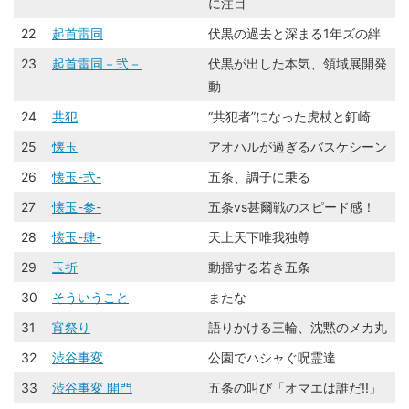
に注目
22
起首雷同
伏黒の過去と深まる1年ズの絆
23
起首雷同－弐－
伏黒が出した本気、領域展開発
動
24
共犯
“共犯者”になった虎杖と釘崎
25
懐玉
アオハルが過ぎるバスケシーン
26
懐玉-弐-
五条、調子に乗る
27
懐玉-参-
五条vs甚爾戦のスピード感！
28
懐玉-肆-
天上天下唯我独尊
29
玉折
動揺する若き五条
30
そういうこと
またな
31
宵祭り
語りかける三輪、沈黙のメカ丸
32
渋谷事変
公園でハシャぐ呪霊達
33
渋谷事変 開門
五条の叫び「オマエは誰だ!!」