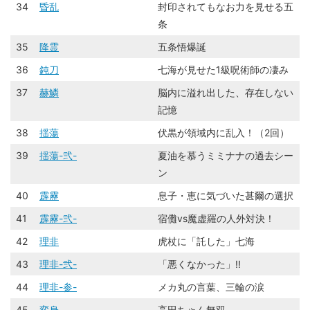
34
昏乱
封印されてもなお力を見せる五
条
35
降霊
五条悟爆誕
36
鈍刀
七海が見せた1級呪術師の凄み
37
赫鱗
脳内に溢れ出した、存在しない
記憶
38
揺蕩
伏黒が領域内に乱入！（2回）
39
揺蕩-弐-
夏油を慕うミミナナの過去シー
ン
40
霹靂
息子・恵に気づいた甚爾の選択
41
霹靂-弐-
宿儺vs魔虚羅の人外対決！
42
理非
虎杖に「託した」七海
43
理非-弐-
「悪くなかった」!!
44
理非-参-
メカ丸の言葉、三輪の涙
45
変身
高田ちゃん無双