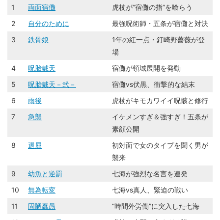
1
両面宿儺
虎杖が“宿儺の指”を喰らう
2
自分のために
最強呪術師・五条が宿儺と対決
3
鉄骨娘
1年の紅一点・釘崎野薔薇が登
場
4
呪胎戴天
宿儺が領域展開を発動
5
呪胎戴天－弐－
宿儺vs伏黒、衝撃的な結末
6
雨後
虎杖がキモカワイイ呪骸と修行
7
急襲
イケメンすぎ＆強すぎ！五条が
素顔公開
8
退屈
初対面で女のタイプを聞く男が
襲来
9
幼魚と逆罰
七海が強烈な名言を連発
10
無為転変
七海vs真人、緊迫の戦い
11
固陋蠢愚
“時間外労働”に突入した七海