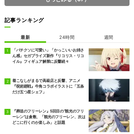
記事ランキング
最新
24時間
週間
ダーウィン事変
転生したらドラ
ゴンの卵だった
「バチクソに可愛い」「かっこいいお姉さ
ん感」セガプライズ新作『リコリス・リコ
イル』フィギュア解禁に反響続々
着こなしがまるで高級店と反響、アニメ
『呪術廻戦』牛角コラボイラストに「五条
だけ五つ星シェフ」
『葬送のフリーレン』5回目の“観光のフリ
ーレン”は倉敷、「観光のフリーレン、次は
どこに行くのか楽しみ」と話題