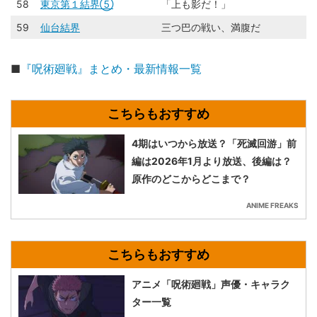
58
東京第１結界⑤
「上も影だ！」
59
仙台結界
三つ巴の戦い、満腹だ
■
『呪術廻戦』まとめ・最新情報一覧
4期はいつから放送？「死滅回游」前
編は2026年1月より放送、後編は？
原作のどこからどこまで？
ANIME FREAKS
アニメ「呪術廻戦」声優・キャラク
ター一覧