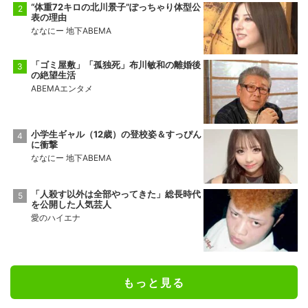
“体重72キロの北川景子”ぽっちゃり体型公
表の理由
ななにー 地下ABEMA
「ゴミ屋敷」「孤独死」布川敏和の離婚後
の絶望生活
ABEMAエンタメ
小学生ギャル（12歳）の登校姿＆すっぴん
に衝撃
ななにー 地下ABEMA
「人殺す以外は全部やってきた」総長時代
を公開した人気芸人
愛のハイエナ
もっと見る