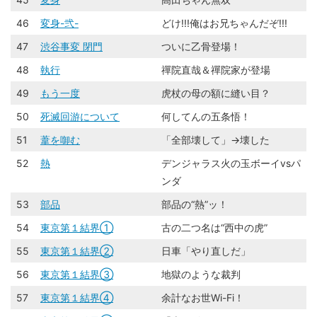
46
変身-弐-
どけ!!!俺はお兄ちゃんだぞ!!!
47
渋谷事変 閉門
ついに乙骨登場！
48
執行
禪院直哉＆禪院家が登場
49
もう一度
虎杖の母の額に縫い目？
50
死滅回游について
何してんの五条悟！
51
葦を啣む
「全部壊して」→壊した
52
熱
デンジャラス火の玉ボーイvsパ
ンダ
53
部品
部品の“熱”ッ！
54
東京第１結界①
古の二つ名は“西中の虎”
55
東京第１結界②
日車「やり直しだ」
56
東京第１結界③
地獄のような裁判
57
東京第１結界④
余計なお世Wi-Fi！