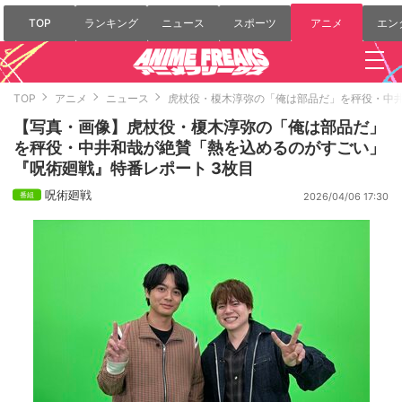
TOP
ランキング
ニュース
スポーツ
アニメ
エン
TOP
アニメ
ニュース
虎杖役・榎木淳弥の「俺は部品だ」を秤役・中
【写真・画像】虎杖役・榎木淳弥の「俺は部品だ」
を秤役・中井和哉が絶賛「熱を込めるのがすごい」
『呪術廻戦』特番レポート 3枚目
呪術廻戦
2026/04/06 17:30