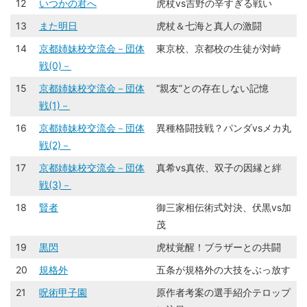
12
いつかの君へ
虎杖vs吉野の辛すぎる戦い
13
また明日
虎杖＆七海と真人の激闘
14
京都姉妹校交流会－団体
東京校、京都校の生徒が対峙
戦(0)－
15
京都姉妹校交流会－団体
“親友”との存在しない記憶
戦(1)－
16
京都姉妹校交流会－団体
異種格闘技戦？パンダvsメカ丸
戦(2)－
17
京都姉妹校交流会－団体
真希vs真依、双子の因縁と絆
戦(3)－
18
賢者
御三家相伝術式対決、伏黒vs加
茂
19
黒閃
虎杖覚醒！ブラザーとの共闘
20
規格外
五条が規格外の大技をぶっ放す
21
呪術甲子園
原作者考案の選手紹介テロップ