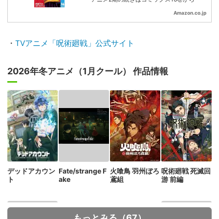
Amazon.co.jp
・
TVアニメ「呪術廻戦」公式サイト
2026年冬アニメ（1月クール） 作品情報
デッドアカウン
Fate/strange F
火喰鳥 羽州ぼろ
呪術廻戦 死滅回
ト
ake
鳶組
游 前編
もっとみる（67）