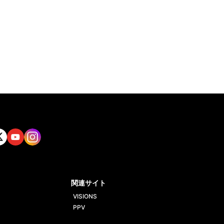
tt
Yout
Insta
ube
gram
関連サイト
VISIONS
PPV