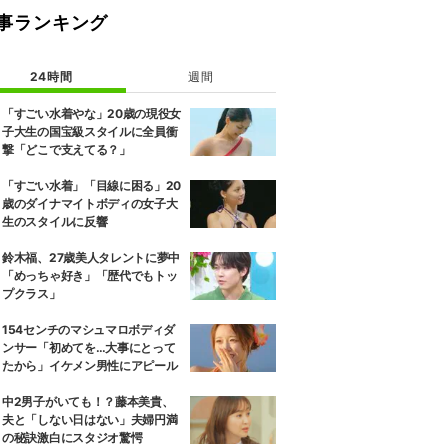
事ランキング
24時間
週間
「すごい水着やな」20歳の現役女
子大生の国宝級スタイルに全員衝
撃「どこで支えてる？」
「すごい水着」「目線に困る」20
歳のダイナマイトボディの女子大
生のスタイルに反響
鈴木福、27歳美人タレントに夢中
「めっちゃ好き」「歴代でもトッ
プクラス」
154センチのマシュマロボディダ
ンサー「初めてを…大事にとって
たから」イケメン男性にアピール
中2男子がいても！？藤本美貴、
夫と「しない日はない」夫婦円満
の秘訣激白にスタジオ驚愕