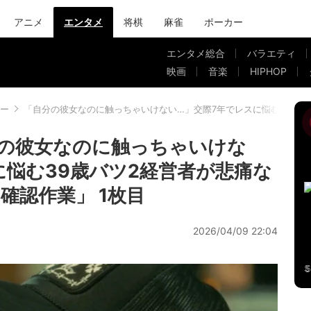
アニメ
エンタメ
将棋
麻雀
ポーカー
エンタメ総合
バラエティ
映画
音楽
HIPHOP
ー
「自分の彼女なのに触っちゃいけない…」交際7年でレスに悩む39歳
の彼女なのに触っちゃいけな
に悩む39歳バツ2経営者が悲痛な
確認作業」 1枚目
2026/04/09 22:04