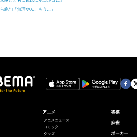
貴ら絶句「無理やん、もう…」
Face
Twi
book
er
アニメ
将棋
アニメニュース
麻雀
コミック
ポーカー
グッズ