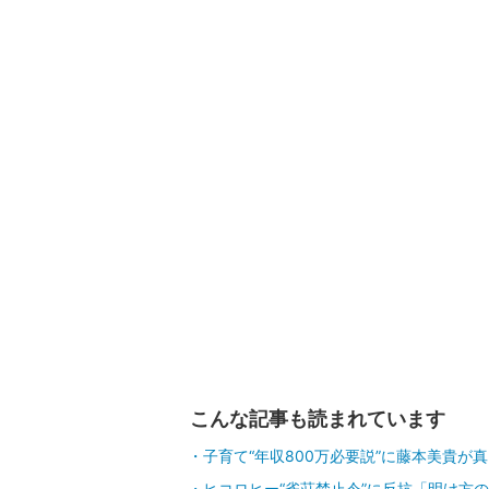
こんな記事も読まれています
子育て“年収800万必要説”に藤本美貴が
ヒコロヒー“雀荘禁止令”に反抗「明け方