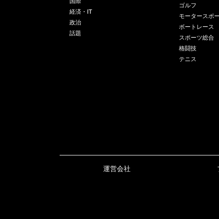
国際
ゴルフ
経済・IT
モータースポ
政治
ボートレース
話題
スポーツ総合
格闘技
テニス
運営会社