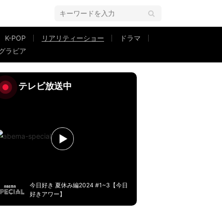
K-POP
リアリティーショー
ドラマ
グラビア
バツ2経営者が悲痛な本音「スキンシップは確認作業」
テレビ放送中
今日好き 夏休み編2024 #1~3【今日
好きアワー】