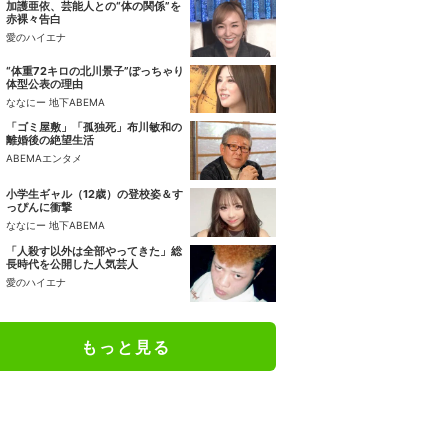
加護亜依、芸能人との“体の関係”を
赤裸々告白
愛のハイエナ
“体重72キロの北川景子”ぽっちゃり
体型公表の理由
ななにー 地下ABEMA
「ゴミ屋敷」「孤独死」布川敏和の
離婚後の絶望生活
ABEMAエンタメ
小学生ギャル（12歳）の登校姿＆す
っぴんに衝撃
ななにー 地下ABEMA
「人殺す以外は全部やってきた」総
長時代を公開した人気芸人
愛のハイエナ
もっと見る