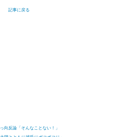
記事に戻る
真っ向反論「そんなことない！」
の太陽とともに彼氏にボコボコに」