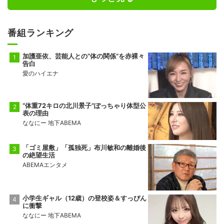
番組ランキング
加護亜依、芸能人との“体の関係”を赤裸々
告白
愛のハイエナ
“体重72キロの北川景子”ぽっちゃり体型公
表の理由
ななにー 地下ABEMA
「ゴミ屋敷」「孤独死」布川敏和の離婚後
の絶望生活
ABEMAエンタメ
小学生ギャル（12歳）の登校姿＆すっぴん
に衝撃
ななにー 地下ABEMA