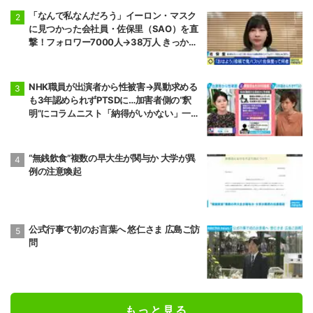
「なんで私なんだろう」イーロン・マスク
に見つかった会社員・佐保里（SAO）を直
撃！フォロワー7000人→38万人 きっかけ
は遠いアメリカの炎上騒動だった
NHK職員が出演者から性被害→異動求める
も3年認められずPTSDに…加害者側の“釈
明”にコラムニスト「納得がいかない」一方
で組織体制の問題点も指摘
“無銭飲食”複数の早大生が関与か 大学が異
例の注意喚起
公式行事で初のお言葉へ 悠仁さま 広島ご訪
問
もっと見る