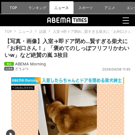
TOP
ランキング
ニュース
スポーツ
アニメ
エン
TOP
ニュース
話題
入室→即ドア閉め…賢すぎる柴犬に「お利口さん
【写真・画像】入室→即ドア閉め…賢すぎる柴犬に
「お利口さん！」「褒めてのしっぽフリフリかわい
いw」など絶賛の嵐 3枚目
ABEMA Morning
どうぶつ
2026/04/08 11:45