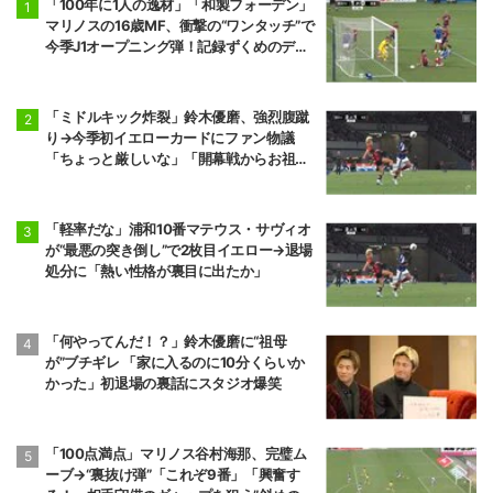
「100年に1人の逸材」「和製フォーデン」
マリノスの16歳MF、衝撃の“ワンタッチ”で
今季J1オープニング弾！記録ずくめのデビ
ュー戦初ゴールに「歴史を作りよった」
「ミドルキック炸裂」鈴木優磨、強烈腹蹴
り→今季初イエローカードにファン物議
「ちょっと厳しいな」「開幕戦からお祖母
様に怒られる」
「軽率だな」浦和10番マテウス・サヴィオ
が“最悪の突き倒し”で2枚目イエロー→退場
処分に「熱い性格が裏目に出たか」
「何やってんだ！？」鈴木優磨に“祖母
が”ブチギレ 「家に入るのに10分くらいか
かった」初退場の裏話にスタジオ爆笑
「100点満点」マリノス谷村海那、完璧ム
ーブ→“裏抜け弾”「これぞ9番」「興奮す