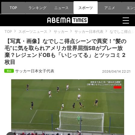
TOP
ランキング
ニュース
スポーツ
アニメ
エン
TOP
スポーツニュース
サッカー
サッカー日本代表
なでしこ得点シ
【写真・画像】なでしこ得点シーンで異変！“髪の
毛”に気を取られアメリカ世界屈指SBがプレー放
棄？レジェンドOBも「いじってる」とツッコミ 2
枚目
サッカー日本女子代表
2026/04/14 22:21