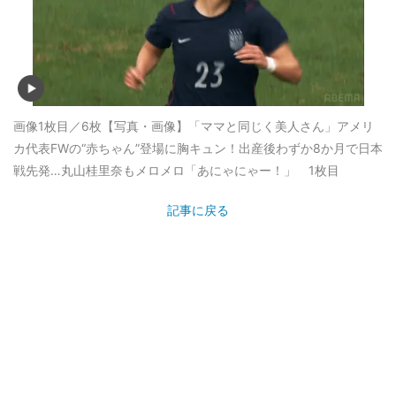
画像1枚目／6枚
【写真・画像】「ママと同じく美人さん」アメリ
カ代表FWの“赤ちゃん”登場に胸キュン！出産後わずか8か月で日本
戦先発…丸山桂里奈もメロメロ「あにゃにゃー！」 1枚目
記事に戻る