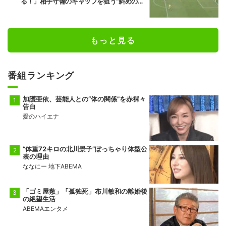
る！」相手守備のギャップを狙う”斜めの抜
け出し”
もっと見る
番組ランキング
加護亜依、芸能人との“体の関係”を赤裸々
告白
愛のハイエナ
“体重72キロの北川景子”ぽっちゃり体型公
表の理由
ななにー 地下ABEMA
「ゴミ屋敷」「孤独死」布川敏和の離婚後
の絶望生活
ABEMAエンタメ