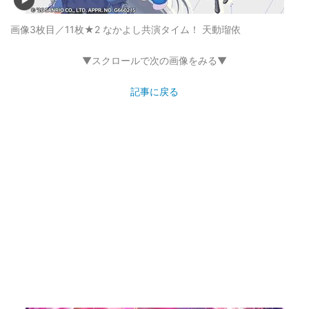
画像3枚目／11枚
★2 なかよし共演タイム！ 天動瑠依
▼スクロールで次の画像をみる▼
記事に戻る