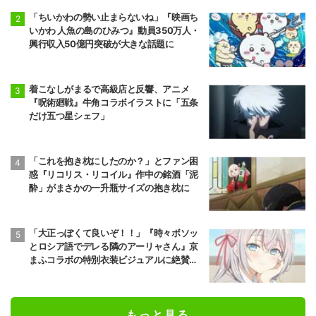
「ちいかわの勢い止まらないね」『映画ち
いかわ 人魚の島のひみつ』動員350万人・
興行収入50億円突破が大きな話題に
着こなしがまるで高級店と反響、アニメ
『呪術廻戦』牛角コラボイラストに「五条
だけ五つ星シェフ」
「これを抱き枕にしたのか？」とファン困
惑『リコリス・リコイル』作中の銘酒「泥
酔」がまさかの一升瓶サイズの抱き枕に
「大正っぽくて良いぞ！！」『時々ボソッ
とロシア語でデレる隣のアーリャさん』京
まふコラボの特別衣装ビジュアルに絶賛の
声
もっと見る