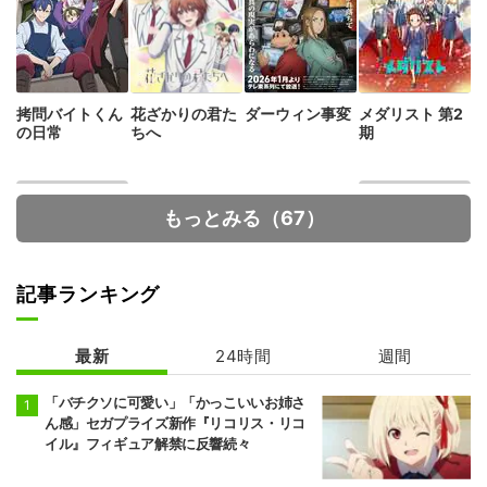
拷問バイトくん
花ざかりの君た
ダーウィン事変
メダリスト 第2
の日常
ちへ
期
もっとみる（67）
記事ランキング
最新
24時間
週間
ハイスクール！
魔術師クノンは
奇面組
見えている
「バチクソに可愛い」「かっこいいお姉さ
ん感」セガプライズ新作『リコリス・リコ
イル』フィギュア解禁に反響続々