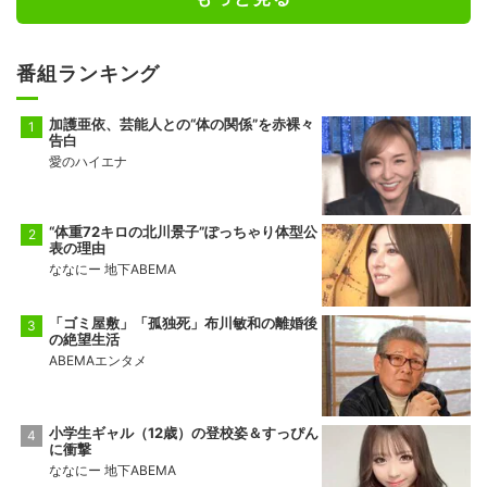
番組ランキング
加護亜依、芸能人との“体の関係”を赤裸々
告白
愛のハイエナ
“体重72キロの北川景子”ぽっちゃり体型公
表の理由
ななにー 地下ABEMA
「ゴミ屋敷」「孤独死」布川敏和の離婚後
の絶望生活
ABEMAエンタメ
小学生ギャル（12歳）の登校姿＆すっぴん
に衝撃
ななにー 地下ABEMA