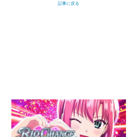
記事に戻る