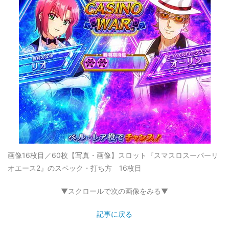
画像16枚目／60枚
【写真・画像】スロット『スマスロスーパーリ
オエース2』のスペック・打ち方 16枚目
▼スクロールで次の画像をみる▼
記事に戻る