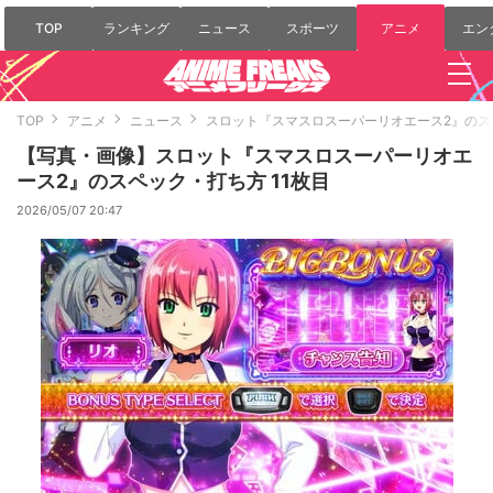
TOP
ランキング
ニュース
スポーツ
アニメ
エン
TOP
アニメ
ニュース
スロット『スマスロスーパーリオエース2』のス
【写真・画像】スロット『スマスロスーパーリオエ
ース2』のスペック・打ち方 11枚目
2026/05/07 20:47