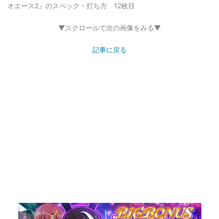
オエース2』のスペック・打ち方 12枚目
▼スクロールで次の画像をみる▼
記事に戻る