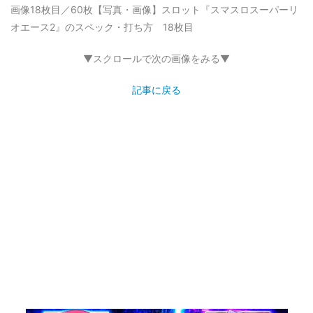
画像18枚目／60枚
【写真・画像】スロット『スマスロスーパーリ
オエース2』のスペック・打ち方 18枚目
▼スクロールで次の画像をみる▼
記事に戻る