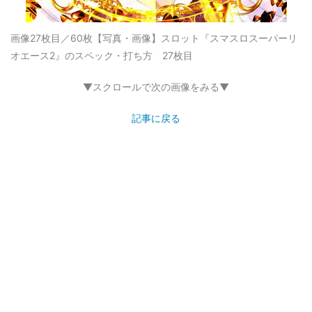
画像27枚目／60枚
【写真・画像】スロット『スマスロスーパーリ
オエース2』のスペック・打ち方 27枚目
▼スクロールで次の画像をみる▼
記事に戻る