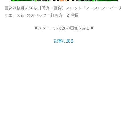
画像21枚目／60枚
【写真・画像】スロット『スマスロスーパーリ
オエース2』のスペック・打ち方 21枚目
▼スクロールで次の画像をみる▼
記事に戻る