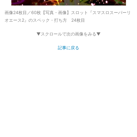
画像24枚目／60枚
【写真・画像】スロット『スマスロスーパーリ
オエース2』のスペック・打ち方 24枚目
▼スクロールで次の画像をみる▼
記事に戻る