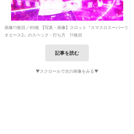
画像11枚目／60枚
【写真・画像】スロット『スマスロスーパーリ
オエース2』のスペック・打ち方 11枚目
記事を読む
▼スクロールで次の画像をみる▼