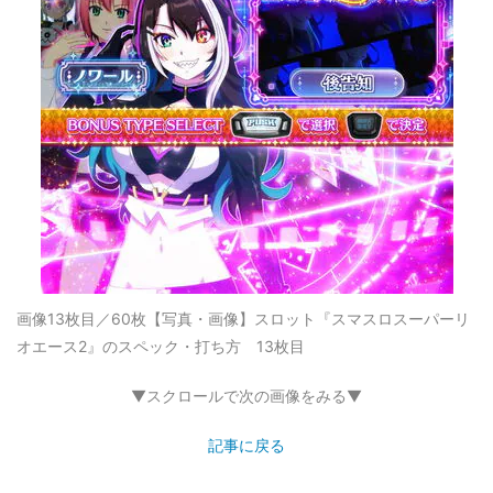
画像13枚目／60枚
【写真・画像】スロット『スマスロスーパーリ
オエース2』のスペック・打ち方 13枚目
▼スクロールで次の画像をみる▼
記事に戻る