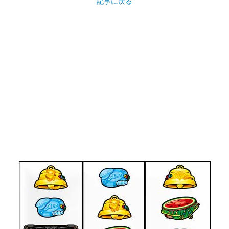
記事に戻る