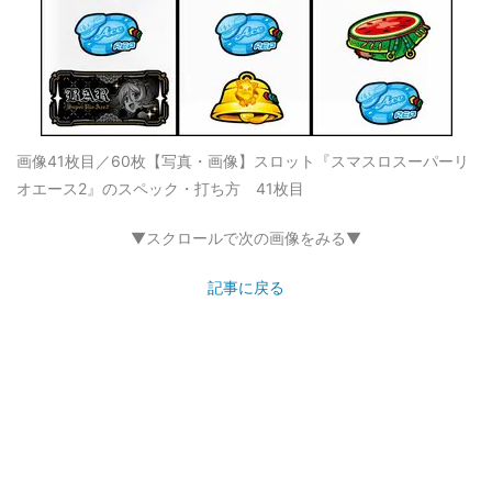
画像41枚目／60枚
【写真・画像】スロット『スマスロスーパーリ
オエース2』のスペック・打ち方 41枚目
▼スクロールで次の画像をみる▼
記事に戻る