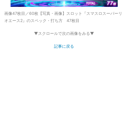
画像47枚目／60枚
【写真・画像】スロット『スマスロスーパーリ
オエース2』のスペック・打ち方 47枚目
▼スクロールで次の画像をみる▼
記事に戻る