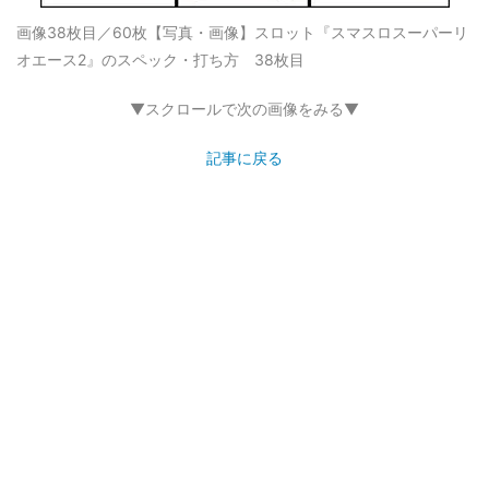
画像38枚目／60枚
【写真・画像】スロット『スマスロスーパーリ
オエース2』のスペック・打ち方 38枚目
▼スクロールで次の画像をみる▼
記事に戻る