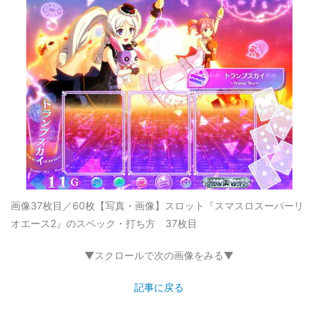
画像37枚目／60枚
【写真・画像】スロット『スマスロスーパーリ
オエース2』のスペック・打ち方 37枚目
▼スクロールで次の画像をみる▼
記事に戻る