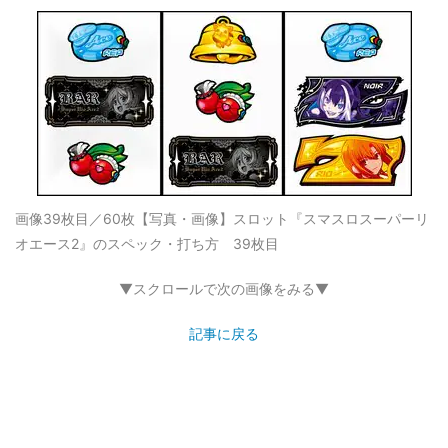
画像39枚目／60枚
【写真・画像】スロット『スマスロスーパーリ
オエース2』のスペック・打ち方 39枚目
▼スクロールで次の画像をみる▼
記事に戻る