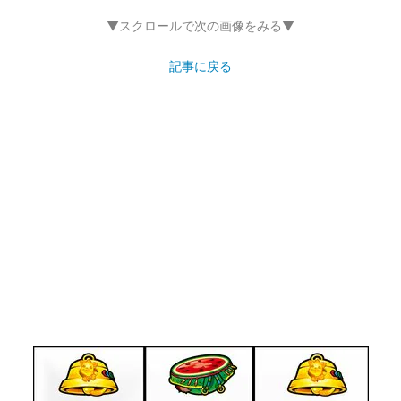
▼スクロールで次の画像をみる▼
記事に戻る