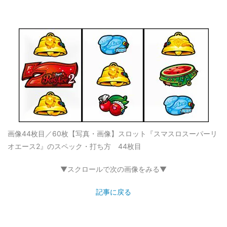
画像44枚目／60枚
【写真・画像】スロット『スマスロスーパーリ
オエース2』のスペック・打ち方 44枚目
▼スクロールで次の画像をみる▼
記事に戻る