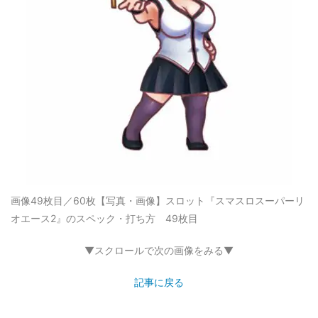
画像49枚目／60枚
【写真・画像】スロット『スマスロスーパーリ
オエース2』のスペック・打ち方 49枚目
▼スクロールで次の画像をみる▼
記事に戻る