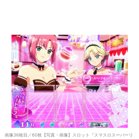
画像36枚目／60枚
【写真・画像】スロット『スマスロスーパーリ