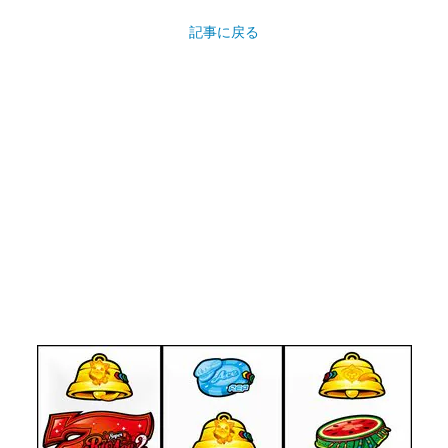
記事に戻る