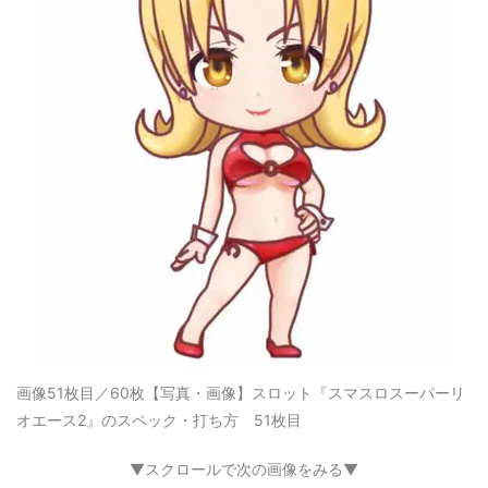
画像51枚目／60枚
【写真・画像】スロット『スマスロスーパーリ
オエース2』のスペック・打ち方 51枚目
▼スクロールで次の画像をみる▼