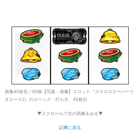
画像45枚目／60枚
【写真・画像】スロット『スマスロスーパーリ
オエース2』のスペック・打ち方 45枚目
▼スクロールで次の画像をみる▼
記事に戻る