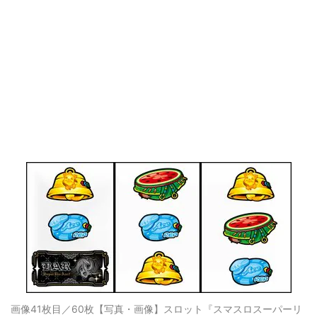
画像41枚目／60枚
【写真・画像】スロット『スマスロスーパーリ