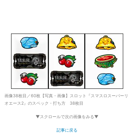
画像38枚目／60枚
【写真・画像】スロット『スマスロスーパーリ
オエース2』のスペック・打ち方 38枚目
▼スクロールで次の画像をみる▼
記事に戻る