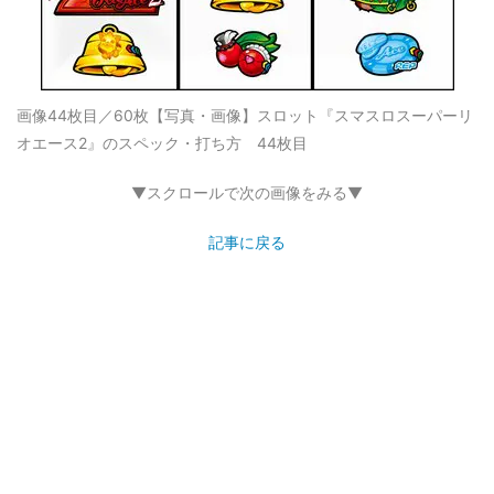
画像44枚目／60枚
【写真・画像】スロット『スマスロスーパーリ
オエース2』のスペック・打ち方 44枚目
▼スクロールで次の画像をみる▼
記事に戻る