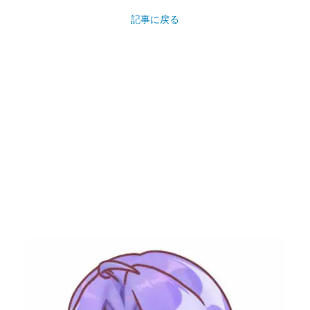
記事に戻る