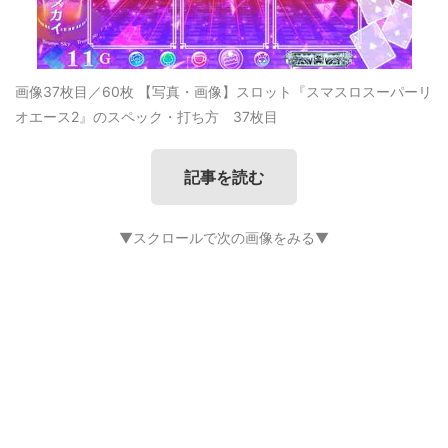
画像37枚目／60枚
【写真・画像】スロット『スマスロスーパーリ
オエース2』のスペック・打ち方 37枚目
記事を読む
▼スクロールで次の画像をみる▼