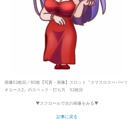
画像52枚目／60枚
【写真・画像】スロット『スマスロスーパーリ
オエース2』のスペック・打ち方 52枚目
▼スクロールで次の画像をみる▼
記事に戻る