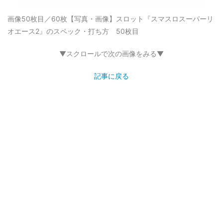
画像50枚目／60枚
【写真・画像】スロット『スマスロスーパーリ
オエース2』のスペック・打ち方 50枚目
▼スクロールで次の画像をみる▼
記事に戻る