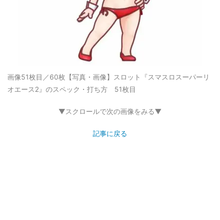
画像51枚目／60枚
【写真・画像】スロット『スマスロスーパーリ
オエース2』のスペック・打ち方 51枚目
▼スクロールで次の画像をみる▼
記事に戻る