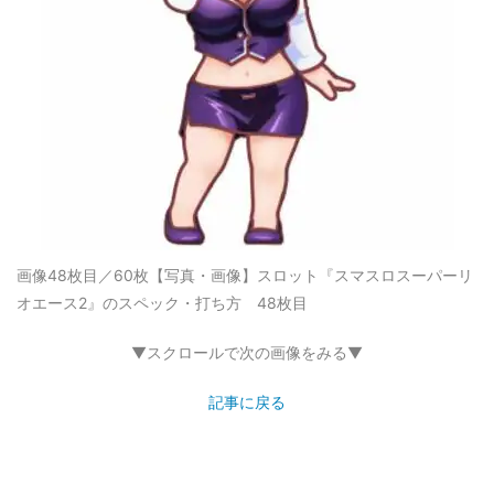
画像48枚目／60枚
【写真・画像】スロット『スマスロスーパーリ
オエース2』のスペック・打ち方 48枚目
▼スクロールで次の画像をみる▼
記事に戻る