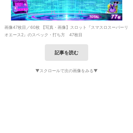
画像47枚目／60枚
【写真・画像】スロット『スマスロスーパーリ
オエース2』のスペック・打ち方 47枚目
記事を読む
▼スクロールで次の画像をみる▼