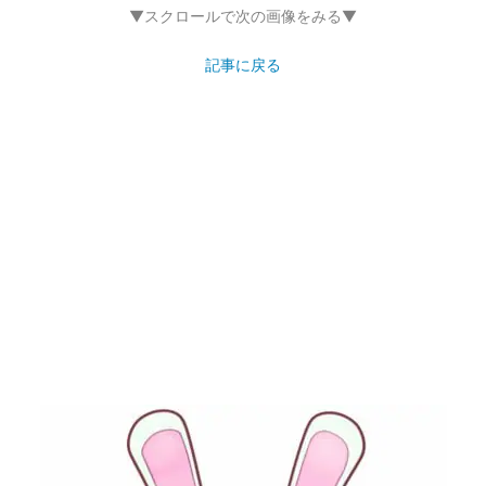
▼スクロールで次の画像をみる▼
記事に戻る