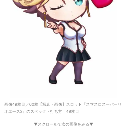
画像49枚目／60枚
【写真・画像】スロット『スマスロスーパーリ
オエース2』のスペック・打ち方 49枚目
▼スクロールで次の画像をみる▼