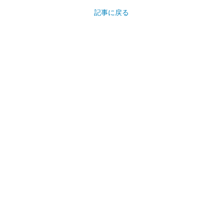
記事に戻る