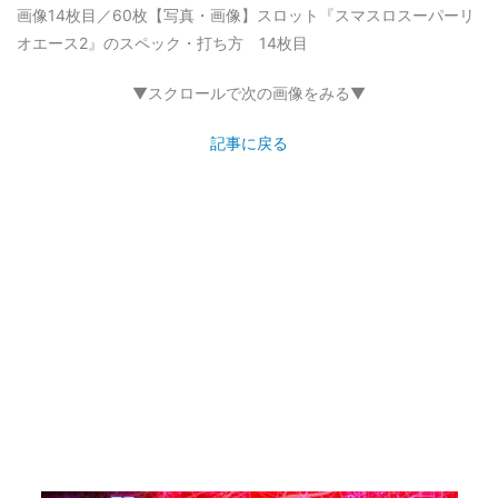
画像14枚目／60枚
【写真・画像】スロット『スマスロスーパーリ
オエース2』のスペック・打ち方 14枚目
▼スクロールで次の画像をみる▼
記事に戻る