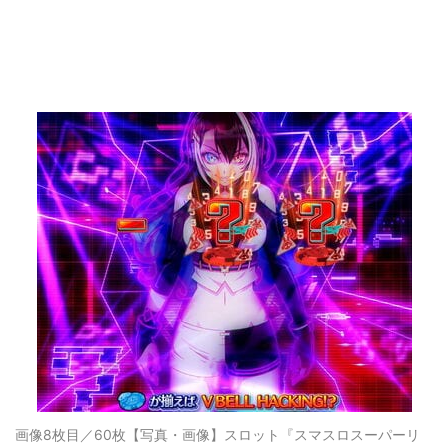
画像8枚目／60枚
【写真・画像】スロット『スマスロスーパーリ