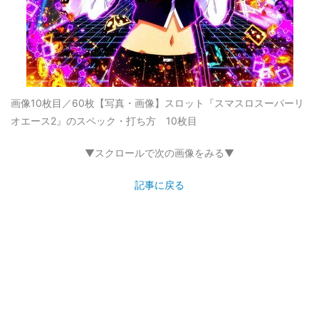
画像10枚目／60枚
【写真・画像】スロット『スマスロスーパーリ
オエース2』のスペック・打ち方 10枚目
▼スクロールで次の画像をみる▼
記事に戻る