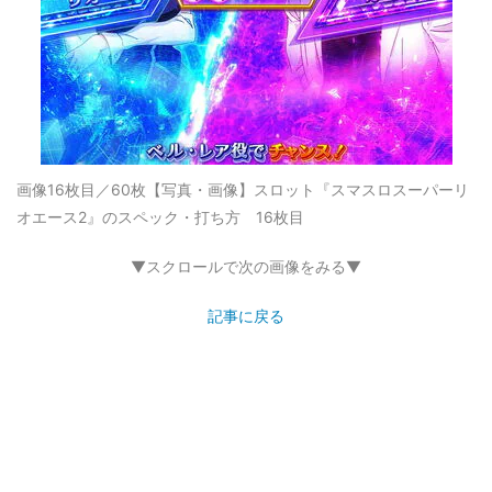
画像16枚目／60枚
【写真・画像】スロット『スマスロスーパーリ
オエース2』のスペック・打ち方 16枚目
▼スクロールで次の画像をみる▼
記事に戻る