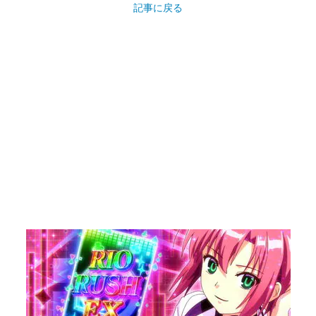
記事に戻る