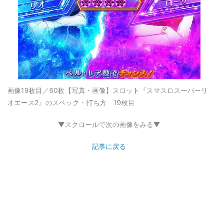
画像19枚目／60枚
【写真・画像】スロット『スマスロスーパーリ
オエース2』のスペック・打ち方 19枚目
▼スクロールで次の画像をみる▼
記事に戻る