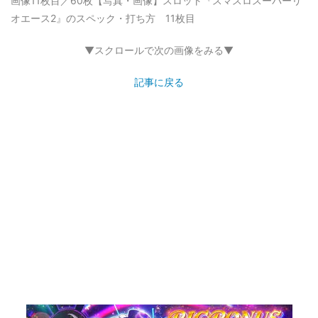
画像11枚目／60枚
【写真・画像】スロット『スマスロスーパーリ
オエース2』のスペック・打ち方 11枚目
▼スクロールで次の画像をみる▼
記事に戻る