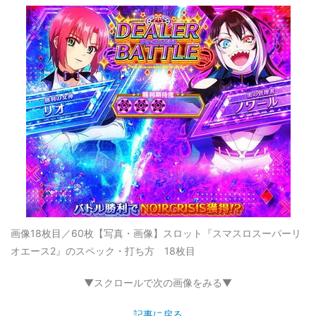
画像18枚目／60枚
【写真・画像】スロット『スマスロスーパーリ
オエース2』のスペック・打ち方 18枚目
▼スクロールで次の画像をみる▼
記事に戻る