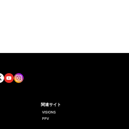
tt
Yout
Insta
ube
gram
関連サイト
VISIONS
PPV