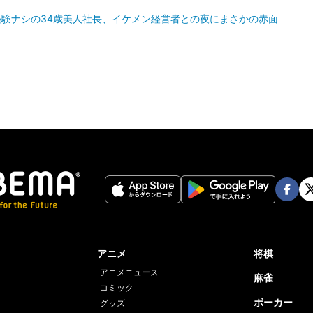
棲経験ナシの34歳美人社長、イケメン経営者との夜にまさかの赤面
Face
Twi
book
er
アニメ
将棋
アニメニュース
麻雀
コミック
ポーカー
グッズ