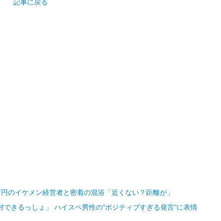
記事に戻る
0万円のイケメン経営者と密着の混浴「近くない？距離が」
対できるっしょ」 ハイスペ男性の“ポジティブすぎる発言”に表情