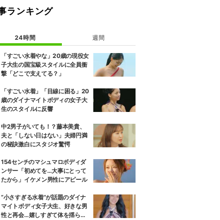
事ランキング
24時間
週間
「すごい水着やな」20歳の現役女
子大生の国宝級スタイルに全員衝
撃「どこで支えてる？」
「すごい水着」「目線に困る」20
歳のダイナマイトボディの女子大
生のスタイルに反響
中2男子がいても！？藤本美貴、
夫と「しない日はない」夫婦円満
の秘訣激白にスタジオ驚愕
154センチのマシュマロボディダ
ンサー「初めてを…大事にとって
たから」イケメン男性にアピール
“小さすぎる水着”が話題のダイナ
マイトボディ女子大生、好きな男
性と再会…嬉しすぎて体を揺らし