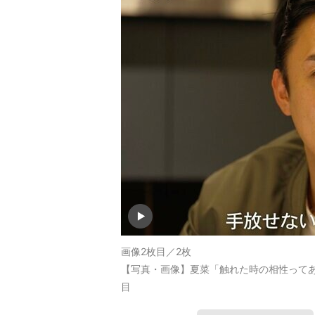
画像2枚目／2枚
【写真・画像】夏菜「触れた時の相性ってあ
目