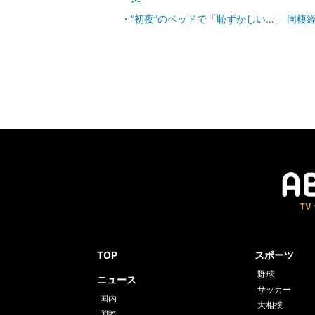
“初夜”のベッドで「恥ずかしい…」 同
TOP
スポーツ
野球
ニュース
サッカー
国内
大相撲
国際