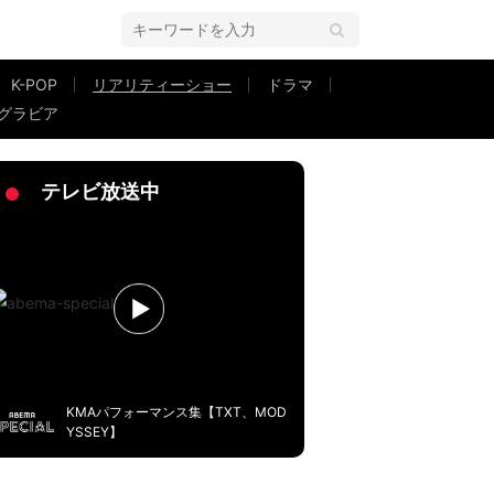
K-POP
リアリティーショー
ドラマ
グラビア
営者がシビアな選択「私に時間はない」
テレビ放送中
KMAパフォーマンス集【TXT、MOD
YSSEY】