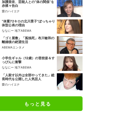
加護亜依、芸能人との“体の関係”を
赤裸々告白
愛のハイエナ
“体重72キロの北川景子”ぽっちゃり
体型公表の理由
ななにー 地下ABEMA
「ゴミ屋敷」「孤独死」布川敏和の
離婚後の絶望生活
ABEMAエンタメ
小学生ギャル（12歳）の登校姿＆す
っぴんに衝撃
ななにー 地下ABEMA
「人殺す以外は全部やってきた」総
長時代を公開した人気芸人
愛のハイエナ
もっと見る