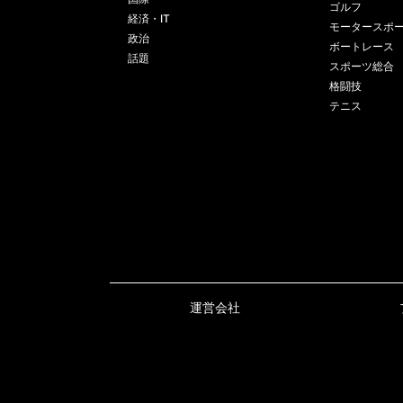
ゴルフ
経済・IT
モータースポ
政治
ボートレース
話題
スポーツ総合
格闘技
テニス
運営会社