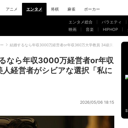
アニメ
エンタメ
将棋
麻雀
ポーカー
エンタメ総合
バラエティ
映画
音楽
HIPHOP
ー
結婚するなら年収3000万経営者or年収360万大学教員 34歳美人経
なら年収3000万経営者or年収
歳美人経営者がシビアな選択「私に
2026/05/06 18:15