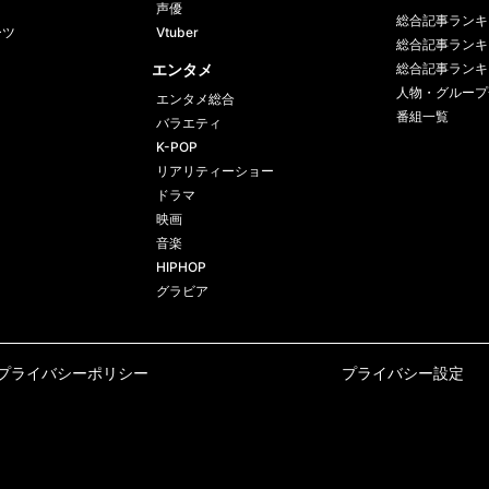
声優
総合記事ランキ
ーツ
Vtuber
総合記事ランキ
エンタメ
総合記事ランキ
人物・グループ
エンタメ総合
番組一覧
バラエティ
K-POP
リアリティーショー
ドラマ
映画
音楽
HIPHOP
グラビア
プライバシーポリシー
プライバシー設定
©AbemaTV, Inc.