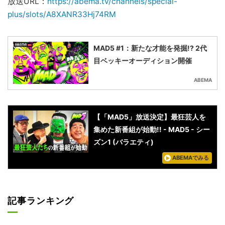
放送URL：
https://abema.tv/channels/special-
plus/slots/A8XANR33Hj74RM
MAD5 #1：新たな才能を発掘!? 2代
目ベッキーオーディション開催
ABEMA
【「MAD5」放送決定】最狂芸人を
集めた新番組が始動!! - MAD5 - シー
ズン1 (バラエティ)
ABEMAでみる
記事ランキング