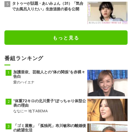
タトゥーが話題・あいみょん（31）「気合
でお風呂入りたい」生放送後の姿を公開
もっと見る
番組ランキング
加護亜依、芸能人との“体の関係”を赤裸々
告白
愛のハイエナ
“体重72キロの北川景子”ぽっちゃり体型公
表の理由
ななにー 地下ABEMA
「ゴミ屋敷」「孤独死」布川敏和の離婚後
の絶望生活