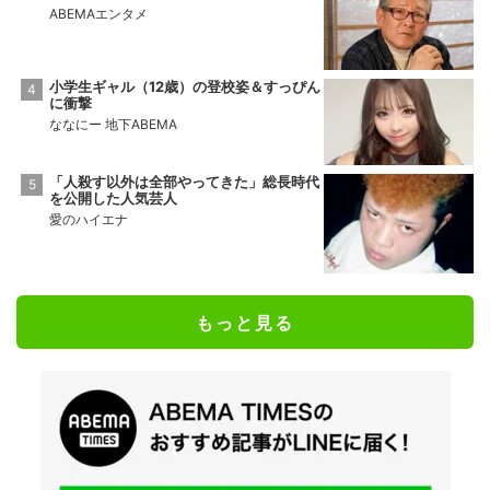
ABEMAエンタメ
小学生ギャル（12歳）の登校姿＆すっぴん
に衝撃
ななにー 地下ABEMA
「人殺す以外は全部やってきた」総長時代
を公開した人気芸人
愛のハイエナ
もっと見る