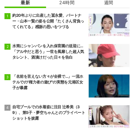
最新
24時間
週間
約20年ぶりに出産した冨永愛、パートナ
ー・山本一賢の姿を公開「たくさん背負っ
てくれてる」感謝の思いをつづる
水筒にシャンパンを入れ保育園の送迎に…
「アル中だと思う」一世を風靡した超人気
タレント、酒漬けだった日々を告白
「名前を言えない方々が全裸で…」一流ホ
テルでの"権力者の遊び"の実態を元港区女
子が暴露
自宅プールでの水着姿に注目 辻希美（3
9）、第5子・夢空ちゃんとのプライベート
ショットを披露