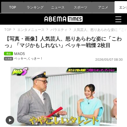
TOP
ランキング
ニュース
スポーツ
アニメ
エン
TOP
エンタメニュース
バラエティ
人気芸人、怒りあらわな姿に「こ
【写真・画像】人気芸人、怒りあらわな姿に「こわ
っ」「マジかもしれない」ベッキー戦慄 2枚目
MAD5
ベッキー
,
くっきー！
2026/05/07 08:30