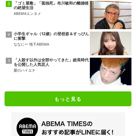
「ゴミ屋敷」「孤独死」布川敏和の離婚後
の絶望生活
ABEMAエンタメ
小学生ギャル（12歳）の登校姿＆すっぴん
に衝撃
ななにー 地下ABEMA
「人殺す以外は全部やってきた」総長時代
を公開した人気芸人
愛のハイエナ
もっと見る