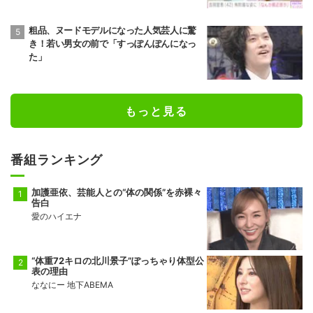
粗品、ヌードモデルになった人気芸人に驚
き！若い男女の前で「すっぽんぽんになっ
た」
もっと見る
番組ランキング
加護亜依、芸能人との“体の関係”を赤裸々
告白
愛のハイエナ
“体重72キロの北川景子”ぽっちゃり体型公
表の理由
ななにー 地下ABEMA