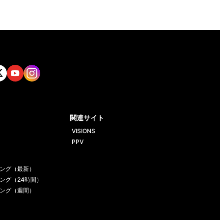
tt
Yout
Insta
ube
gram
関連サイト
VISIONS
PPV
ング（最新）
ング（24時間）
ング（週間）
一覧