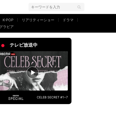
K-POP
リアリティーショー
ドラマ
グラビア
」最新ショットを披露
テレビ放送中
CELEB SECRET #1~7