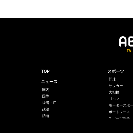
TOP
スポーツ
野球
ニュース
サッカー
国内
大相撲
国際
ゴルフ
経済・IT
モータースポ
政治
ボートレース
話題
スポーツ総合
格闘技
テニス