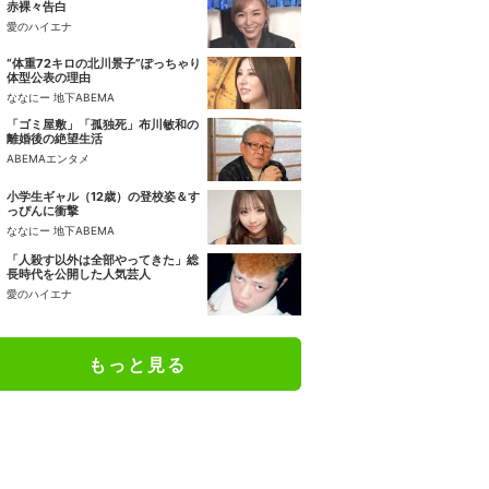
赤裸々告白
愛のハイエナ
“体重72キロの北川景子”ぽっちゃり
体型公表の理由
ななにー 地下ABEMA
「ゴミ屋敷」「孤独死」布川敏和の
離婚後の絶望生活
ABEMAエンタメ
小学生ギャル（12歳）の登校姿＆す
っぴんに衝撃
ななにー 地下ABEMA
「人殺す以外は全部やってきた」総
長時代を公開した人気芸人
愛のハイエナ
もっと見る