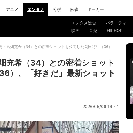
アニメ
エンタメ
将棋
麻雀
ポーカー
エンタメ総合
バラエティ
映画
音楽
HIPHOP
妻・高畑充希（34）との密着ショットを公開した岡田将生（36）、「好きだ
畑充希（34）との密着ショット
36）、「好きだ」最新ショット
2026/05/06 16:44