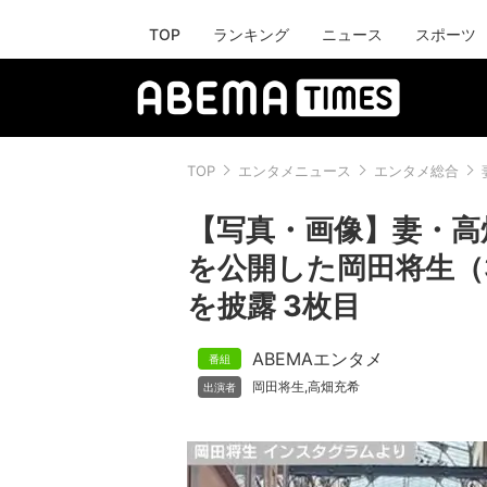
TOP
ランキング
ニュース
スポーツ
TOP
エンタメニュース
エンタメ総合
【写真・画像】妻・高
を公開した岡田将生（
を披露 3枚目
ABEMAエンタメ
岡田将生
高畑充希
,