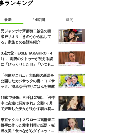
事ランキング
最新
24時間
週間
元ジャンポケ斉藤慎二被告の妻・
瀬戸サオリ「きのうから話して
る」家族との会話を紹介
3児の父・EXILE TAKAHIRO（4
1）、両腕のタトゥーが見える姿
に「びっくりした!!!」「いつもと
また違ったTAKAHIROさん」など
の反響
「何億だこれ…」大豪邸の新居を
公開したカジサックの妻・ヨメサ
ック、簡単な手作りごはんを披露
15歳で妊娠。相手は27歳…「停学
中に友達に紹介され」交際1ヶ月
で妊娠した美女が明かす馴れ初め
に「だいぶ危ねーよ！」小森純も
絶句
東京ヤクルトスワローズ高橋奎二
投手に作った愛妻料理が話題・板
野友美「食べながらダイエット」
罪悪感ない“友飯”を紹介