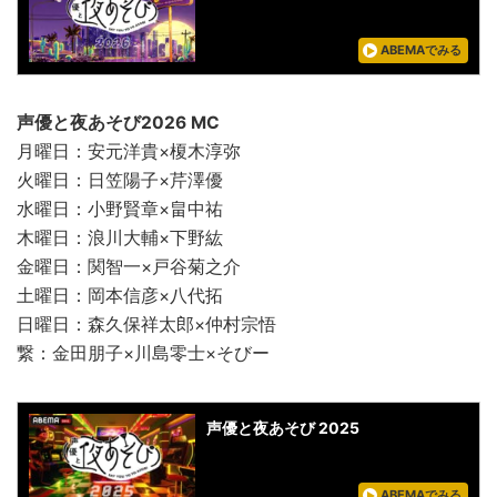
ABEMAでみる
声優と夜あそび2026 MC
月曜日：安元洋貴×榎木淳弥
火曜日：日笠陽子×芹澤優
水曜日：小野賢章×畠中祐
木曜日：浪川大輔×下野紘
金曜日：関智一×戸谷菊之介
土曜日：岡本信彦×八代拓
日曜日：森久保祥太郎×仲村宗悟
繋：金田朋子×川島零士×そびー
声優と夜あそび 2025
ABEMAでみる