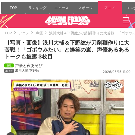
TOP
ランキング
ニュース
スポーツ
アニメ
エン
TOP
アニメ
声優
浪川大輔＆下野紘が刀削麺作りに大苦戦！「ゴボウ
【写真・画像】浪川大輔＆下野紘が刀削麺作りに大
苦戦！「ゴボウみたい」と爆笑の嵐、声優あるある
トークも披露 3枚目
声優と夜あそび
浪川大輔
,
下野紘
2026/05/15 11:00