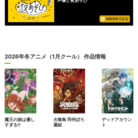
声優と夜あそび
ABEMAでみる
2026年冬アニメ（1月クール） 作品情報
魔王の娘は優し
火喰鳥 羽州ぼろ
デッドアカウン
すぎる!!
鳶組
ト