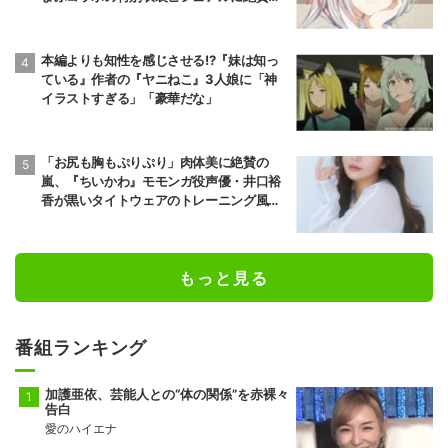
声
本編よりも知性を感じさせる!?『妹は知っ
ている』作者の『ヤニねこ』3人娘に「神
イラストすぎる」「豪華だな」
「お尻も胸もぷりぷり」肉体美に絶賛の
嵐、『ちいかわ』モモンガ役声優・井口裕
香が黒いタイトウェアのトレーニング風景
公開
もっと見る
番組ランキング
加護亜依、芸能人との“体の関係”を赤裸々
告白
愛のハイエナ