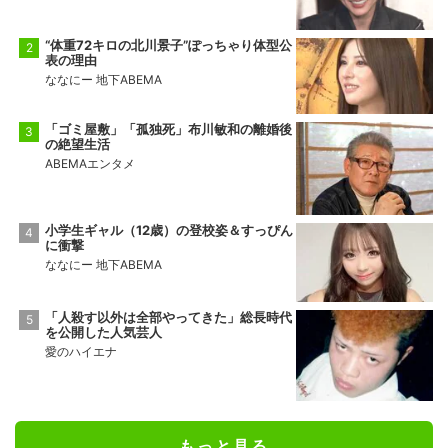
“体重72キロの北川景子”ぽっちゃり体型公
表の理由
ななにー 地下ABEMA
「ゴミ屋敷」「孤独死」布川敏和の離婚後
の絶望生活
ABEMAエンタメ
小学生ギャル（12歳）の登校姿＆すっぴん
に衝撃
ななにー 地下ABEMA
「人殺す以外は全部やってきた」総長時代
を公開した人気芸人
愛のハイエナ
もっと見る