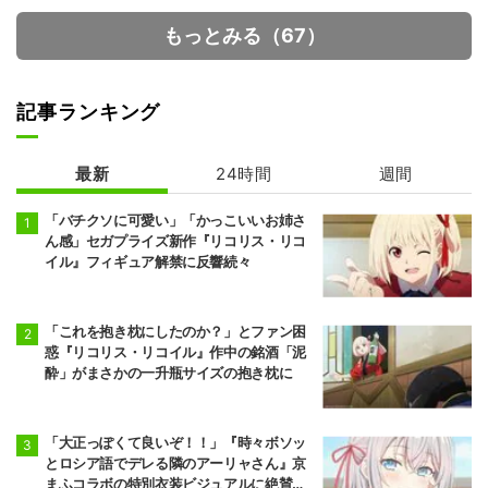
もっとみる（67）
記事ランキング
最新
24時間
週間
「バチクソに可愛い」「かっこいいお姉さ
ん感」セガプライズ新作『リコリス・リコ
イル』フィギュア解禁に反響続々
「これを抱き枕にしたのか？」とファン困
惑『リコリス・リコイル』作中の銘酒「泥
酔」がまさかの一升瓶サイズの抱き枕に
「大正っぽくて良いぞ！！」『時々ボソッ
とロシア語でデレる隣のアーリャさん』京
まふコラボの特別衣装ビジュアルに絶賛の