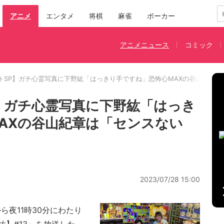
アニメ
エンタメ
将棋
麻雀
ポーカー
アニメニュース
コミック
トSP】ガチ心霊写真に下野紘「はっきり手ですね」恐怖心MAXの谷山紀章は
】ガチ心霊写真に下野紘「はっき
AXの谷山紀章は「センスない
2023/07/28 15:00
ら夜11時30分にわたり