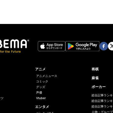
Face
Twi
book
er
アニメ
将棋
アニメニュース
麻雀
コミック
ポーカー
グッズ
声優
総合記事ランキ
ーツ
Vtuber
総合記事ランキ
エンタメ
総合記事ランキ
人物・グループ