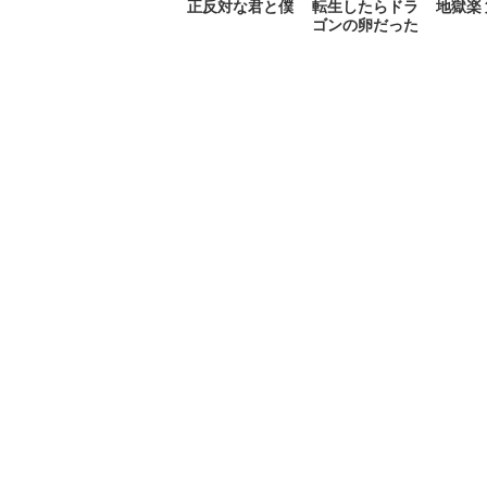
正反対な君と僕
転生したらドラ
地獄楽
ゴンの卵だった