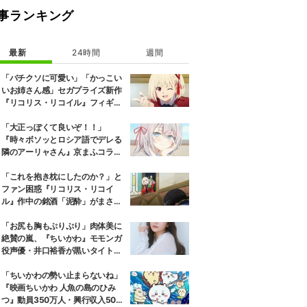
事ランキング
最新
24時間
週間
「バチクソに可愛い」「かっこい
いお姉さん感」セガプライズ新作
『リコリス・リコイル』フィギュ
ア解禁に反響続々
「大正っぽくて良いぞ！！」
『時々ボソッとロシア語でデレる
隣のアーリャさん』京まふコラボ
の特別衣装ビジュアルに絶賛の声
「これを抱き枕にしたのか？」と
ファン困惑『リコリス・リコイ
ル』作中の銘酒「泥酔」がまさか
の一升瓶サイズの抱き枕に
「お尻も胸もぷりぷり」肉体美に
絶賛の嵐、『ちいかわ』モモンガ
役声優・井口裕香が黒いタイトウ
ェアのトレーニング風景公開
「ちいかわの勢い止まらないね」
『映画ちいかわ 人魚の島のひみ
つ』動員350万人・興行収入50億