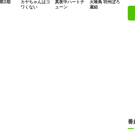
 第2期
カヤちゃんはコ
真夜中ハートチ
火喰鳥 羽州ぼろ
ワくない
ューン
鳶組
番