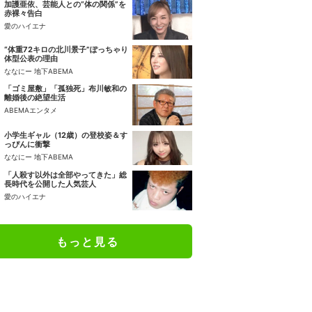
加護亜依、芸能人との“体の関係”を
赤裸々告白
愛のハイエナ
“体重72キロの北川景子”ぽっちゃり
体型公表の理由
ななにー 地下ABEMA
「ゴミ屋敷」「孤独死」布川敏和の
離婚後の絶望生活
ABEMAエンタメ
小学生ギャル（12歳）の登校姿＆す
っぴんに衝撃
ななにー 地下ABEMA
「人殺す以外は全部やってきた」総
長時代を公開した人気芸人
愛のハイエナ
もっと見る