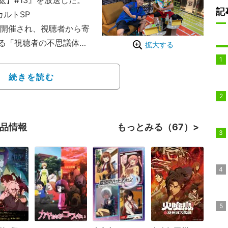
紘】#13』を放送した。
記
ルトSP
開催され、視聴者から寄
る「視聴者の不思議体
拡大する
ほか、再来週の谷山誕生
日ナニする会議！」など
続きを読む
作品情報
もっとみる（67）