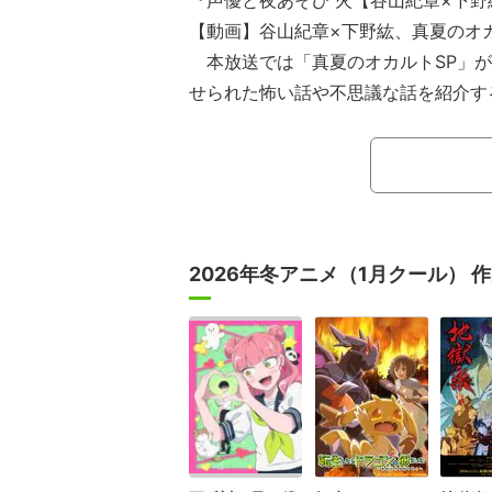
『声優と夜あそび 火【谷山紀章×下野
【動画】谷山紀章×下野紘、真夏のオカ
本放送では「真夏のオカルトSP」が
せられた怖い話や不思議な話を紹介す
験！夜アソビリバボー！」を実施した
日回の内容を考える「紀章さんの誕生
のコーナーも実施された。
2026年冬アニメ（1月クール） 