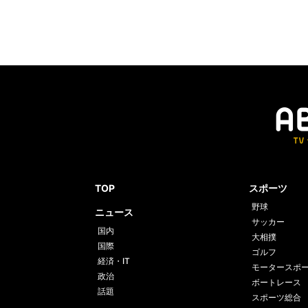
TOP
スポーツ
野球
ニュース
サッカー
国内
大相撲
国際
ゴルフ
経済・IT
モータースポ
政治
ボートレース
話題
スポーツ総合