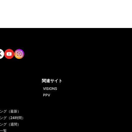
tt
Yout
Insta
ube
gram
関連サイト
VISIONS
PPV
ング（最新）
ング（24時間）
ング（週間）
一覧