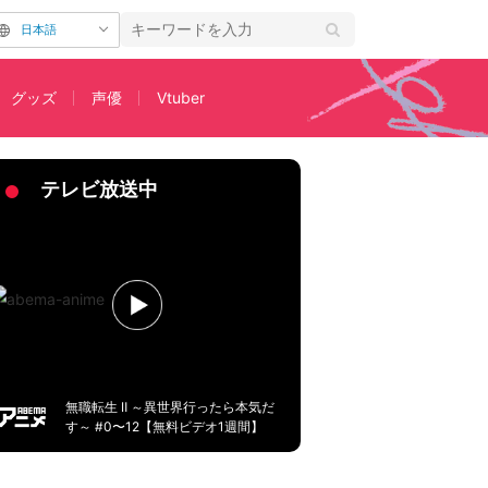
日本語
グッズ
声優
Vtuber
「センスないね、この霊は」
テレビ放送中
無職転生 Ⅱ ～異世界行ったら本気だ
す～ #0〜12【無料ビデオ1週間】