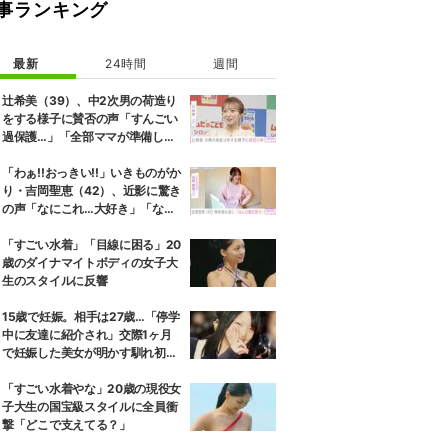
事ランキング
最新
24時間
週間
辻希美（39）、中2次男の荷造り
をする様子に賛否の声「すんごい
過保護…」「全部ママが準備して
くれるんだ」
「わぁ!!おっきい!!」いきものがか
り・吉岡聖恵（42）、近影に驚き
の声「なにこれ…大好き」「なん
か親近感が」
「すごい水着」「目線に困る」20
歳のダイナマイトボディの女子大
生のスタイルに反響
15歳で妊娠。相手は27歳…「停学
中に友達に紹介され」交際1ヶ月
で妊娠した美女が明かす馴れ初め
に「だいぶ危ねーよ！」小森純も
絶句
「すごい水着やな」20歳の現役女
子大生の国宝級スタイルに全員衝
撃「どこで支えてる？」