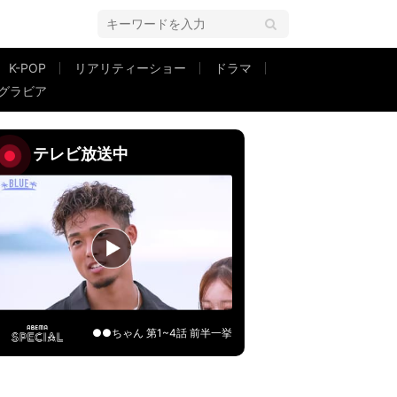
K-POP
リアリティーショー
ドラマ
グラビア
査と体調不良を告白
テレビ放送中
●●ちゃん 第1~4話 前半一挙