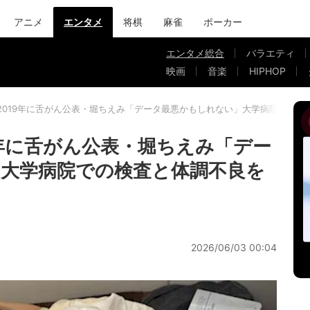
アニメ
エンタメ
将棋
麻雀
ポーカー
エンタメ総合
バラエティ
映画
音楽
HIPHOP
2019年に舌がん公表・堀ちえみ「データ最悪かもしれない」大学病院での検
9年に舌がん公表・堀ちえみ「デー
大学病院での検査と体調不良を
2026/06/03 00:04