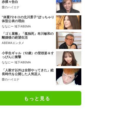
赤裸々告白
愛のハイエナ
“体重72キロの北川景子”ぽっちゃり
体型公表の理由
ななにー 地下ABEMA
「ゴミ屋敷」「孤独死」布川敏和の
離婚後の絶望生活
ABEMAエンタメ
小学生ギャル（12歳）の登校姿＆す
っぴんに衝撃
ななにー 地下ABEMA
「人殺す以外は全部やってきた」総
長時代を公開した人気芸人
愛のハイエナ
もっと見る