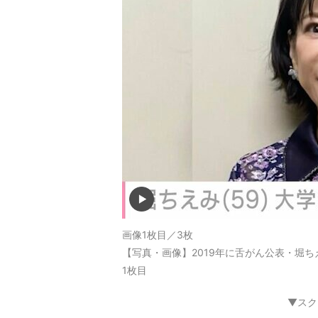
画像1枚目／3枚
【写真・画像】2019年に舌がん公表・堀
1枚目
▼スク