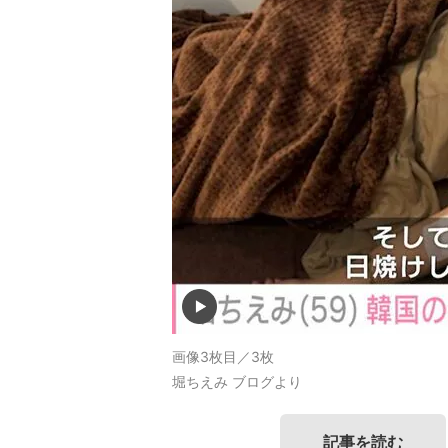
画像3枚目／3枚
堀ちえみ ブログより
記事を読む