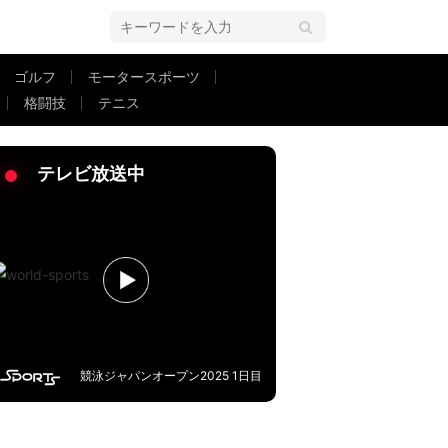
ゴルフ
モータースポーツ
格闘技
テニス
で退場…ファン大荒れ「酷すぎ」「許されない」大会は主審ミスを公表
テレビ放送中
競泳ジャパンオープン2025 1日目