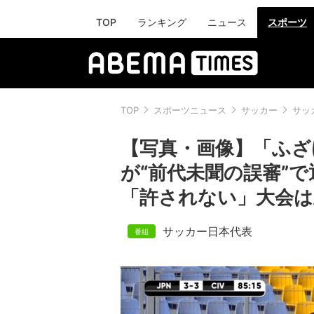
TOP
ランキング
ニュース
スポーツ
TOP
スポーツニュース
サッカー
サッ
【写真・画像】「ふざけ
が“前代未聞の誤審”
「許されない」大会は
サッカー日本代表