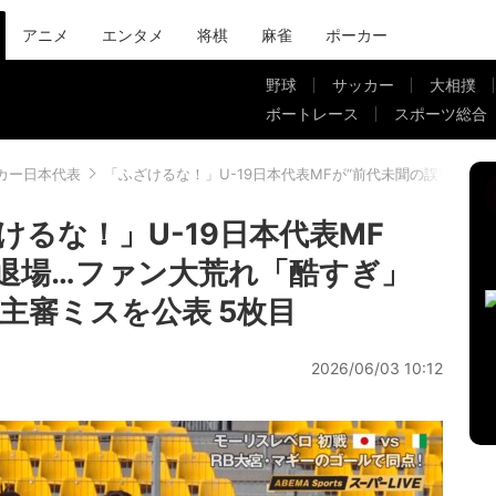
アニメ
エンタメ
将棋
麻雀
ポーカー
野球
サッカー
大相撲
ボートレース
スポーツ総合
カー日本代表
「ふざけるな！」U-19日本代表MFが“前代未聞の誤審”
るな！」U-19日本代表MF
で退場…ファン大荒れ「酷すぎ」
主審ミスを公表 5枚目
2026/06/03 10:12