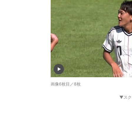
画像6枚目／8枚
▼スク