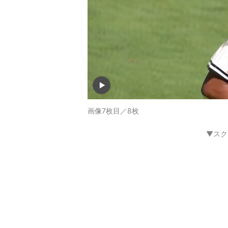
画像7枚目／8枚
▼スク