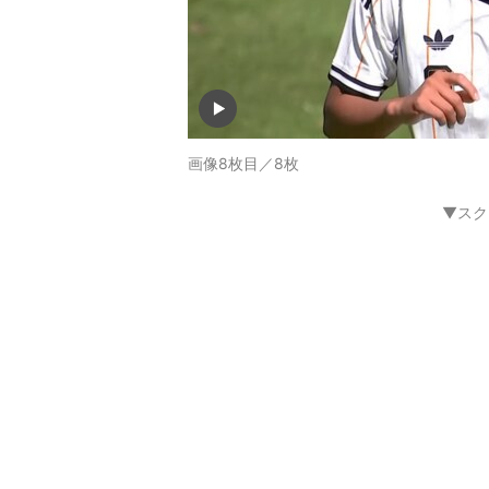
画像8枚目／8枚
▼スク