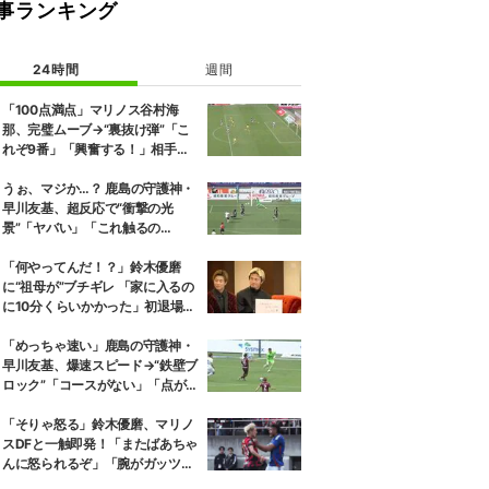
事ランキング
24時間
週間
「100点満点」マリノス谷村海
那、完璧ムーブ→“裏抜け弾”「こ
れぞ9番」「興奮する！」相手守
備のギャップを狙う”斜めの抜け
出し”
うぉ、マジか…？ 鹿島の守護神・
早川友基、超反応で“衝撃の光
景”「ヤバい」「これ触るの
か？」相手選手ドン引き→右手一
本“スーパーセーブ”
「何やってんだ！？」鈴木優磨
に“祖母が”ブチギレ 「家に入るの
に10分くらいかかった」初退場の
裏話にスタジオ爆笑
「めっちゃ速い」鹿島の守護神・
早川友基、爆速スピード→“鉄壁ブ
ロック”「コースがない」「点が
入る気がしない」驚異の判断力と
飛び出しでビッグセーブ
「そりゃ怒る」鈴木優磨、マリノ
スDFと一触即発！「またばあちゃ
んに怒られるぞ」「腕がガッツリ
入ってる」ファン騒然