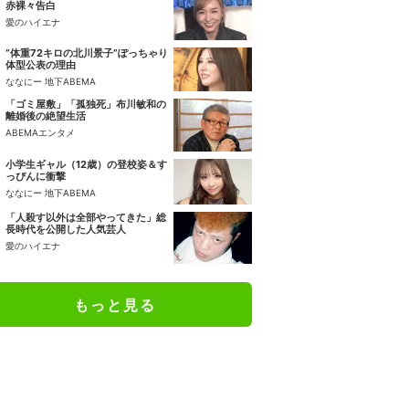
赤裸々告白
愛のハイエナ
“体重72キロの北川景子”ぽっちゃり
体型公表の理由
ななにー 地下ABEMA
「ゴミ屋敷」「孤独死」布川敏和の
離婚後の絶望生活
ABEMAエンタメ
小学生ギャル（12歳）の登校姿＆す
っぴんに衝撃
ななにー 地下ABEMA
「人殺す以外は全部やってきた」総
長時代を公開した人気芸人
愛のハイエナ
もっと見る