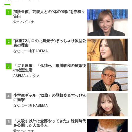
加護亜依、芸能人との“体の関係”を赤裸々
告白
愛のハイエナ
“体重72キロの北川景子”ぽっちゃり体型公
表の理由
ななにー 地下ABEMA
「ゴミ屋敷」「孤独死」布川敏和の離婚後
の絶望生活
ABEMAエンタメ
小学生ギャル（12歳）の登校姿＆すっぴん
に衝撃
ななにー 地下ABEMA
「人殺す以外は全部やってきた」総長時代
を公開した人気芸人
愛のハイエナ