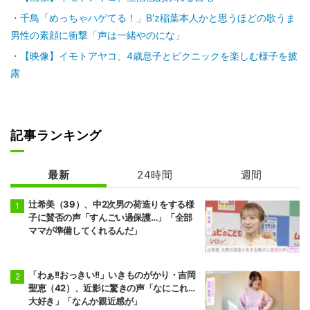
千鳥「めっちゃハゲてる！」B'z稲葉本人かと思うほどの歌うま
男性の素顔に衝撃「声は一緒やのにな」
【映像】イモトアヤコ、4歳息子とピクニックを楽しむ様子を披
露
記事ランキング
最新
24時間
週間
辻希美（39）、中2次男の荷造りをする様
子に賛否の声「すんごい過保護…」「全部
ママが準備してくれるんだ」
「わぁ!!おっきい!!」いきものがかり・吉岡
聖恵（42）、近影に驚きの声「なにこれ…
大好き」「なんか親近感が」