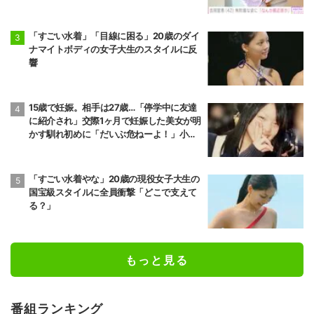
「すごい水着」「目線に困る」20歳のダイ
ナマイトボディの女子大生のスタイルに反
響
15歳で妊娠。相手は27歳…「停学中に友達
に紹介され」交際1ヶ月で妊娠した美女が明
かす馴れ初めに「だいぶ危ねーよ！」小森
純も絶句
「すごい水着やな」20歳の現役女子大生の
国宝級スタイルに全員衝撃「どこで支えて
る？」
もっと見る
番組ランキング