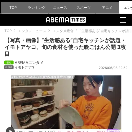
TOP
ランキング
ニュース
スポーツ
アニメ
エン
TOP
エンタメニュース
エンタメ総合
“生活感ある”自宅キッチンが話
【写真・画像】“生活感ある”自宅キッチンが話題・
イモトアヤコ、旬の食材を使った晩ごはん公開 3枚
目
ABEMAエンタメ
イモトアヤコ
2026/06/03 22:52