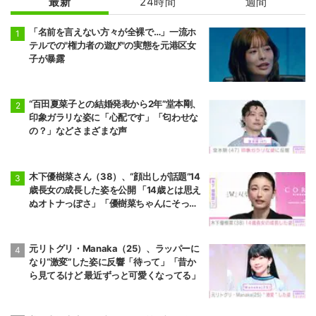
最新
24時間
週間
「名前を言えない方々が全裸で…」一流ホ
テルでの"権力者の遊び"の実態を元港区女
子が暴露
“百田夏菜子との結婚発表から2年”堂本剛、
印象ガラリな姿に「心配です」「匂わせな
の？」などさまざまな声
木下優樹菜さん（38）、“顔出しが話題”14
歳長女の成長した姿を公開 「14歳とは思え
ぬオトナっぽさ」「優樹菜ちゃんにそっく
りすぎる」など反響
元リトグリ・Manaka（25）、ラッパーに
なり“激変”した姿に反響「待って」「昔か
ら見てるけど 最近ずっと可愛くなってる」