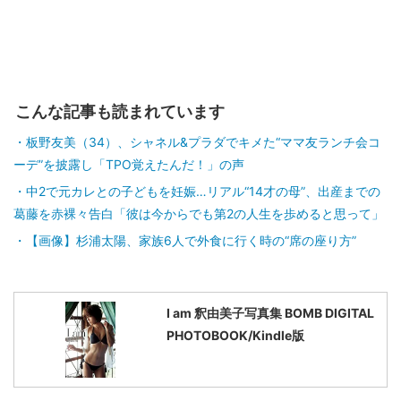
こんな記事も読まれています
板野友美（34）、シャネル&プラダでキメた“ママ友ランチ会コ
ーデ”を披露し「TPO覚えたんだ！」の声
中2で元カレとの子どもを妊娠…リアル“14才の母”、出産までの
葛藤を赤裸々告白「彼は今からでも第2の人生を歩めると思って」
【画像】杉浦太陽、家族6人で外食に行く時の“席の座り方”
I am 釈由美子写真集 BOMB DIGITAL
PHOTOBOOK/Kindle版