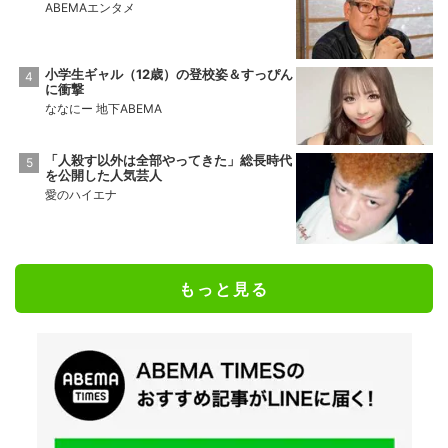
ABEMAエンタメ
小学生ギャル（12歳）の登校姿＆すっぴん
に衝撃
ななにー 地下ABEMA
「人殺す以外は全部やってきた」総長時代
を公開した人気芸人
愛のハイエナ
もっと見る