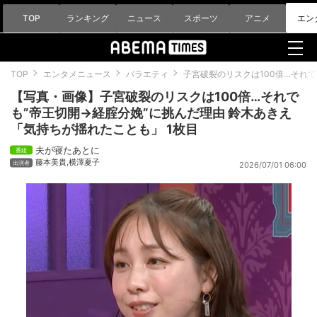
TOP
ランキング
ニュース
スポーツ
アニメ
エン
TOP
エンタメニュース
バラエティ
子宮破裂のリスクは100倍…それ
【写真・画像】子宮破裂のリスクは100倍…それで
も”帝王切開→経腟分娩”に挑んだ理由 鈴木あきえ
「気持ちが揺れたことも」 1枚目
夫が寝たあとに
藤本美貴
,
横澤夏子
2026/07/01 06:00