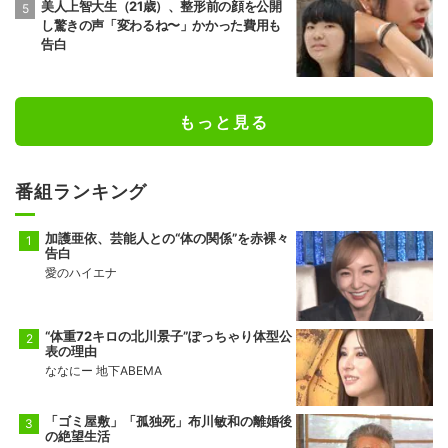
美人上智大生（21歳）、整形前の顔を公開
し驚きの声「変わるね〜」かかった費用も
告白
もっと見る
番組ランキング
加護亜依、芸能人との“体の関係”を赤裸々
告白
愛のハイエナ
“体重72キロの北川景子”ぽっちゃり体型公
表の理由
ななにー 地下ABEMA
「ゴミ屋敷」「孤独死」布川敏和の離婚後
の絶望生活