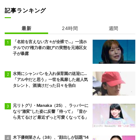
記事ランキング
最新
24時間
週間
「名前を言えない方々が全裸で…」一流ホ
テルでの"権力者の遊び"の実態を元港区女
子が暴露
水筒にシャンパンを入れ保育園の送迎に…
「アル中だと思う」一世を風靡した超人気
タレント、酒漬けだった日々を告白
元リトグリ・Manaka（25）、ラッパーに
なり“激変”した姿に反響「待って」「昔か
ら見てるけど 最近ずっと可愛くなってる」
木下優樹菜さん（38）、“顔出しが話題”14