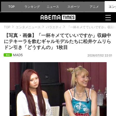
TOP
ランキング
ニュース
スポーツ
アニメ
エン
TOP
エンタメニュース
バラエティ
「一杯キメてていいですか」収録
【写真・画像】「一杯キメてていいですか」収録中
にテキーラを飲むギャルモデルたちに松井ケムリら
ドン引き「どうすんの」 1枚目
MAD5
2026/07/02 22:01