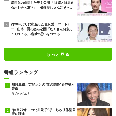
歳長女の成長した姿を公開 「14歳とは思え
ぬオトナっぽさ」「優樹菜ちゃんにそっく
りすぎる」など反響
約20年ぶりに出産した冨永愛、パートナ
ー・山本一賢の姿を公開「たくさん背負っ
てくれてる」感謝の思いをつづる
もっと見る
番組ランキング
加護亜依、芸能人との“体の関係”を赤裸々
告白
愛のハイエナ
“体重72キロの北川景子”ぽっちゃり体型公
表の理由