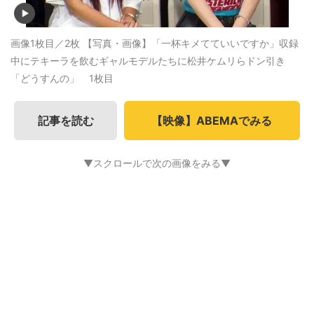
画像1枚目／2枚
【写真・画像】「一杯キメてていいですか」収録
中にテキーラを飲むギャルモデルたちに松井ケムリらドン引き
「どうすんの」 1枚目
記事を読む
【映像】ABEMAでみる
▼スクロールで次の画像をみる▼