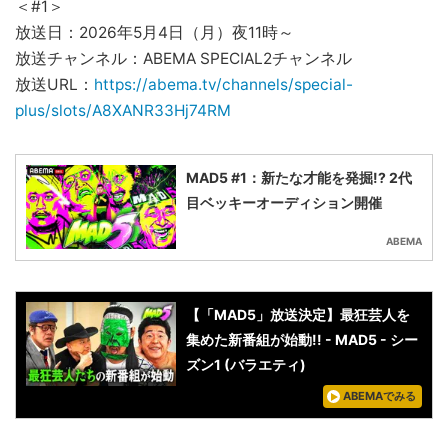
＜#1＞
放送日：2026年5月4日（月）夜11時～
放送チャンネル：ABEMA SPECIAL2チャンネル
放送URL：
https://abema.tv/channels/special-
plus/slots/A8XANR33Hj74RM
MAD5 #1：新たな才能を発掘!? 2代
目ベッキーオーディション開催
ABEMA
【「MAD5」放送決定】最狂芸人を
集めた新番組が始動!! - MAD5 - シー
ズン1 (バラエティ)
ABEMAでみる