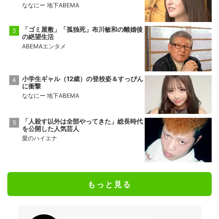
ななにー 地下ABEMA
「ゴミ屋敷」「孤独死」布川敏和の離婚後
の絶望生活
ABEMAエンタメ
小学生ギャル（12歳）の登校姿＆すっぴん
に衝撃
ななにー 地下ABEMA
「人殺す以外は全部やってきた」総長時代
を公開した人気芸人
愛のハイエナ
もっと見る