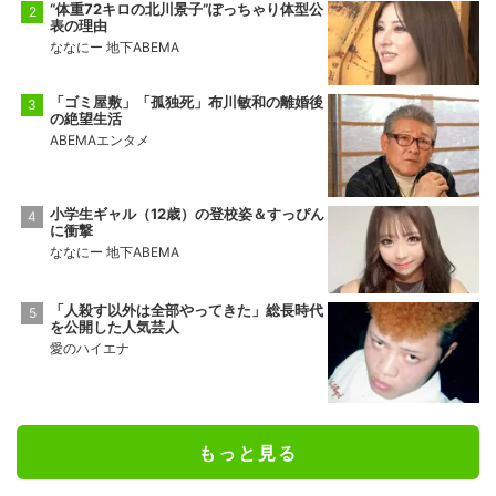
“体重72キロの北川景子”ぽっちゃり体型公
表の理由
ななにー 地下ABEMA
「ゴミ屋敷」「孤独死」布川敏和の離婚後
の絶望生活
ABEMAエンタメ
小学生ギャル（12歳）の登校姿＆すっぴん
に衝撃
ななにー 地下ABEMA
「人殺す以外は全部やってきた」総長時代
を公開した人気芸人
愛のハイエナ
もっと見る