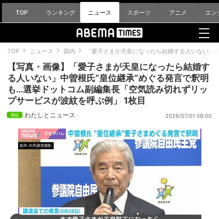
TOP
ランキング
ニュース
スポーツ
アニメ
エン
TOP
ニュース
国内
「愛子さまが天皇になったら結婚する人いない」中
【写真・画像】「愛子さまが天皇になったら結婚す
る人いない」中曽根氏“皇位継承”めぐる発言で釈明
も…選挙ドットコム副編集長「空気読み切れずリッ
プサービスが波紋を呼ぶ例」 1枚目
わたしとニュース
2026/07/01 08:00