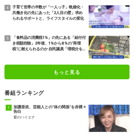
子育て世帯の半数が「一人っ子」晩婚化・
共働き化の先にあった「2人目の壁」求め
られるサポートと、ライフスタイルの変化
「食料品の消費税1％」の先にある「給付付
き税額控除」2年後、1％から8％の“再増
税”に耐えられるのか 自民議員「増税分を上
回る形で中低所得層をカバーする」
もっと見る
番組ランキング
加護亜依、芸能人との“体の関係”を赤裸々
告白
愛のハイエナ