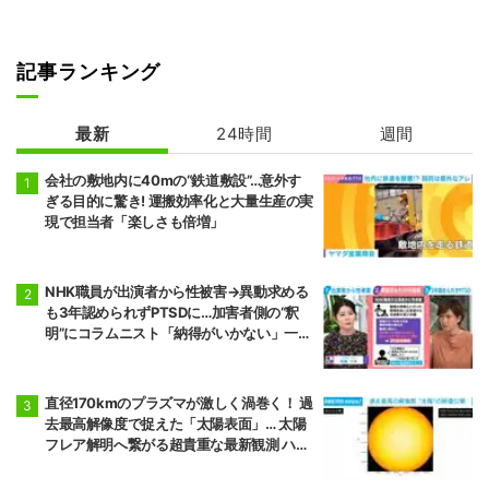
記事ランキング
最新
24時間
週間
会社の敷地内に40mの“鉄道敷設”…意外す
ぎる目的に驚き! 運搬効率化と大量生産の実
現で担当者「楽しさも倍増」
NHK職員が出演者から性被害→異動求める
も3年認められずPTSDに…加害者側の“釈
明”にコラムニスト「納得がいかない」一方
で組織体制の問題点も指摘
直径170kmのプラズマが激しく渦巻く！ 過
去最高解像度で捉えた「太陽表面」… 太陽
フレア解明へ繋がる超貴重な最新観測 ハワ
イ