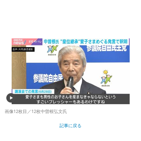
画像12枚目／12枚
中曽根弘文氏
記事に戻る