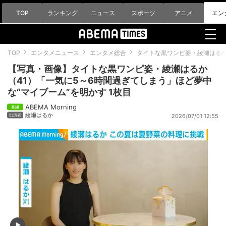
TOP
ランキング
ニュース
スポーツ
アニメ
エン
TOP
エンタメニュース
エンタメ総合
タイトな黒ワンピ姿・綾瀬はるか
【写真・画像】タイトな黒ワンピ姿・綾瀬はるか
（41）「一気に5～6時間過ぎてしまう」ほど夢中
な“マイブーム”を明かす 1枚目
ABEMA Morning
綾瀬はるか
2026/07/01 12:55