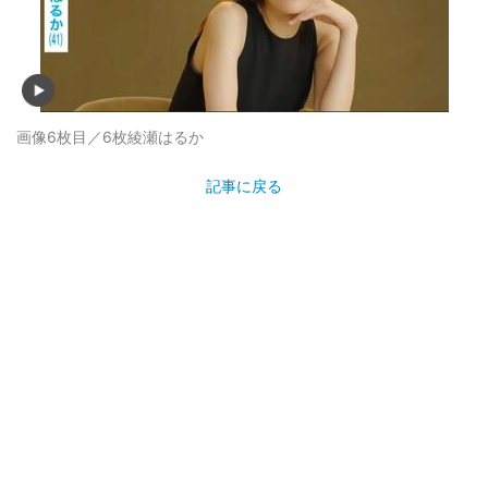
画像6枚目／6枚
綾瀬はるか
記事に戻る