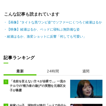
こんな記事も読まれています
【画像】“タイトな黒ワンピ姿”でソファーにくつろぐ綾瀬はるか
【映像】綾瀬はるか、ベッドに寝転ぶ無防備な姿
綾瀬はるか、激変ショットに反響「何しても可愛い」
記事ランキング
最新
24時間
週間
「名前を言えない方々が全裸で…」一流ホ
テルでの"権力者の遊び"の実態を元港区女
子が暴露
林家パー子、認知症が進行「一人で外出ら