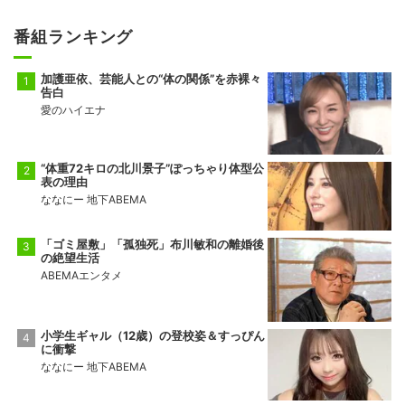
番組ランキング
加護亜依、芸能人との“体の関係”を赤裸々
告白
愛のハイエナ
“体重72キロの北川景子”ぽっちゃり体型公
表の理由
ななにー 地下ABEMA
「ゴミ屋敷」「孤独死」布川敏和の離婚後
の絶望生活
ABEMAエンタメ
小学生ギャル（12歳）の登校姿＆すっぴん
に衝撃
ななにー 地下ABEMA