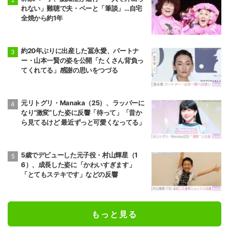
れない」難聴で夫・ペーと「筆談」…自宅
全焼から約1年
約20年ぶりに出産した冨永愛、パートナ
ー・山本一賢の姿を公開「たくさん背負っ
てくれてる」感謝の思いをつづる
元リトグリ・Manaka（25）、ラッパーに
なり“激変”した姿に反響「待って」「昔か
ら見てるけど 最近ずっと可愛くなってる」
5歳でデビューした元子役・村山輝星（1
6）、成長した姿に「かわいすぎます」
「とてもステキです」などの反響
もっと見る