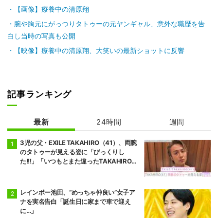
【画像】療養中の清原翔
腕や胸元にがっつりタトゥーの元ヤンギャル、意外な職歴を告
白し当時の写真も公開
【映像】療養中の清原翔、大笑いの最新ショットに反響
記事ランキング
最新
24時間
週間
3児の父・EXILE TAKAHIRO（41）、両腕
のタトゥーが見える姿に「びっくりし
た!!!」「いつもとまた違ったTAKAHIROさ
ん」などの反響
レインボー池田、“めっちゃ仲良い”女子ア
ナを実名告白「誕生日に家まで車で迎え
に…」