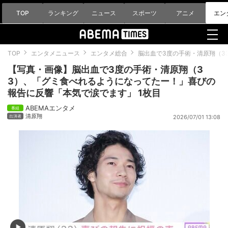
TOP
ランキング
ニュース
スポーツ
アニメ
エン
TOP
エンタメニュース
エンタメ総合
脳出血で3度の手術・清原翔（3
【写真・画像】脳出血で3度の手術・清原翔（3
3）、「グミ食べれるようになってたー！」喜びの
報告に反響「本気で涙でます」 1枚目
ABEMAエンタメ
清原翔
2026/07/01 13:08