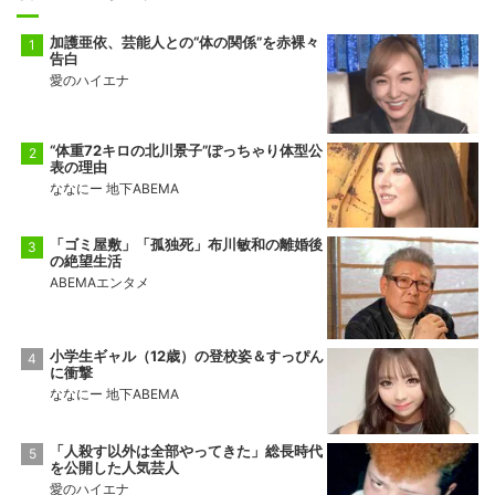
加護亜依、芸能人との“体の関係”を赤裸々
告白
愛のハイエナ
“体重72キロの北川景子”ぽっちゃり体型公
表の理由
ななにー 地下ABEMA
「ゴミ屋敷」「孤独死」布川敏和の離婚後
の絶望生活
ABEMAエンタメ
小学生ギャル（12歳）の登校姿＆すっぴん
に衝撃
ななにー 地下ABEMA
「人殺す以外は全部やってきた」総長時代
を公開した人気芸人
愛のハイエナ