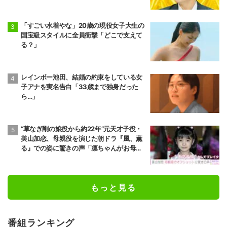
「すごい水着やな」20歳の現役女子大生の
国宝級スタイルに全員衝撃「どこで支えて
る？」
レインボー池田、結婚の約束をしている女
子アナを実名告白「33歳まで独身だった
ら…」
“草なぎ剛の娘役から約22年”元天才子役・
美山加恋、母親役を演じた朝ドラ『風、薫
る』での姿に驚きの声「凛ちゃんがお母さ
ん役をやるようになったなんて」
もっと見る
番組ランキング