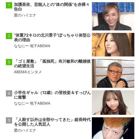
加護亜依、芸能人との“体の関係”を赤裸々
告白
愛のハイエナ
“体重72キロの北川景子”ぽっちゃり体型公
表の理由
ななにー 地下ABEMA
「ゴミ屋敷」「孤独死」布川敏和の離婚後
の絶望生活
ABEMAエンタメ
小学生ギャル（12歳）の登校姿＆すっぴん
に衝撃
ななにー 地下ABEMA
「人殺す以外は全部やってきた」総長時代
を公開した人気芸人
愛のハイエナ