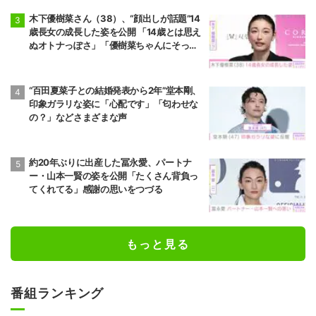
木下優樹菜さん（38）、“顔出しが話題”14
歳長女の成長した姿を公開 「14歳とは思え
ぬオトナっぽさ」「優樹菜ちゃんにそっく
りすぎる」など反響
“百田夏菜子との結婚発表から2年”堂本剛、
印象ガラリな姿に「心配です」「匂わせな
の？」などさまざまな声
約20年ぶりに出産した冨永愛、パートナ
ー・山本一賢の姿を公開「たくさん背負っ
てくれてる」感謝の思いをつづる
もっと見る
番組ランキング