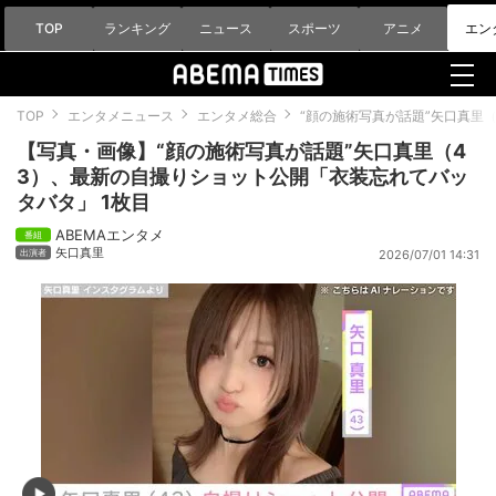
TOP
ランキング
ニュース
スポーツ
アニメ
エン
TOP
エンタメニュース
エンタメ総合
“顔の施術写真が話題”矢口真里
【写真・画像】“顔の施術写真が話題”矢口真里（4
3）、最新の自撮りショット公開「衣装忘れてバッ
タバタ」 1枚目
ABEMAエンタメ
矢口真里
2026/07/01 14:31