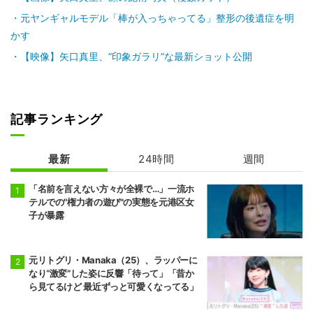
元ヤンギャルモデル「棒が入っちゃってる」整形の後遺症を明
かす
【映像】矢口真里、“印象ガラリ”な最新ショット公開
記事ランキング
最新
24時間
週間
「名前を言えない方々が全裸で…」一流ホ
テルでの"権力者の遊び"の実態を元港区女
子が暴露
元リトグリ・Manaka（25）、ラッパーに
なり“激変”した姿に反響「待って」「昔か
ら見てるけど 最近ずっと可愛くなってる」