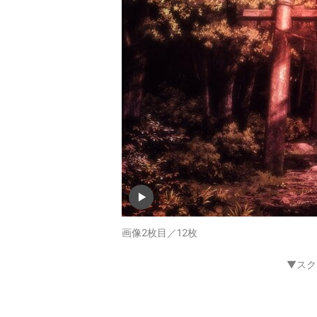
画像2枚目／12枚
▼スク