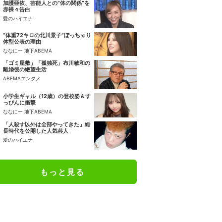
加護亜依、芸能人との“体の関係”を
赤裸々告白
愛のハイエナ
“体重72キロの北川景子”ぽっちゃり
体型公表の理由
ななにー 地下ABEMA
「ゴミ屋敷」「孤独死」布川敏和の
離婚後の絶望生活
ABEMAエンタメ
小学生ギャル（12歳）の登校姿＆す
っぴんに衝撃
ななにー 地下ABEMA
「人殺す以外は全部やってきた」総
長時代を公開した人気芸人
愛のハイエナ
もっと見る