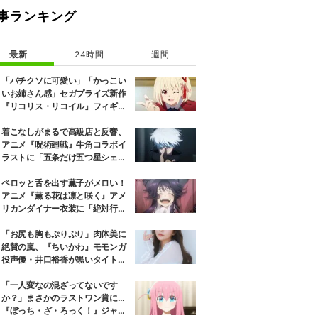
事ランキング
最新
24時間
週間
「バチクソに可愛い」「かっこい
いお姉さん感」セガプライズ新作
『リコリス・リコイル』フィギュ
ア解禁に反響続々
着こなしがまるで高級店と反響、
アニメ『呪術廻戦』牛角コラボイ
ラストに「五条だけ五つ星シェ
フ」
ペロッと舌を出す薫子がメロい！
アニメ『薫る花は凛と咲く』アメ
リカンダイナー衣装に「絶対行き
ます」の声
「お尻も胸もぷりぷり」肉体美に
絶賛の嵐、『ちいかわ』モモンガ
役声優・井口裕香が黒いタイトウ
ェアのトレーニング風景公開
「一人変なの混ざってないです
か？」まさかのラストワン賞に…
『ぼっち・ざ・ろっく！』ジャー