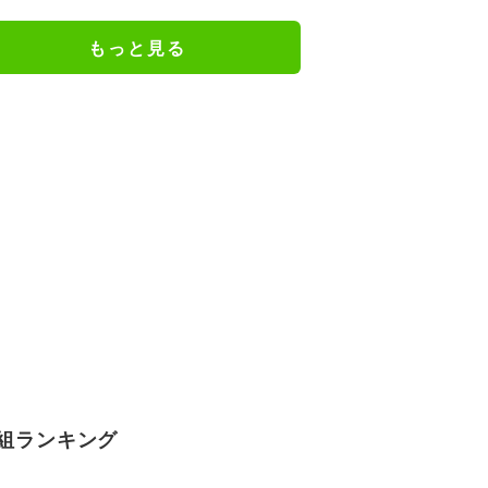
ジメイド姿にツッコミ殺到
もっと見る
組ランキング