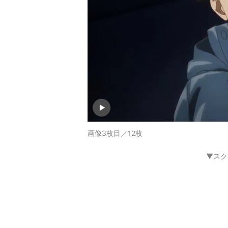
画像3枚目／12枚
▼スク