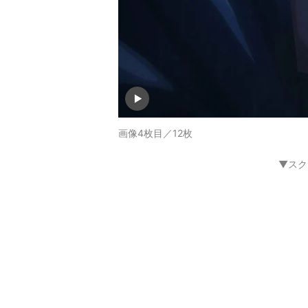
画像4枚目／12枚
▼スク