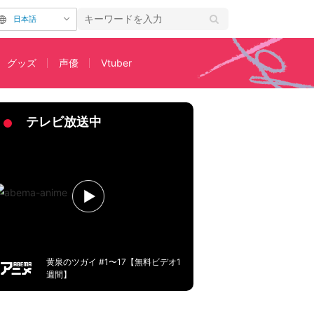
日本語
グッズ
声優
Vtuber
らすじ・先行カットも解禁
テレビ放送中
黄泉のツガイ #1〜17【無料ビデオ1
週間】