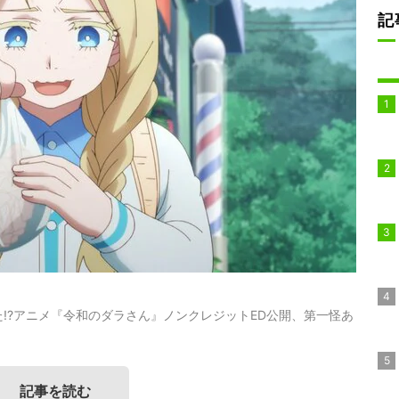
記
!?アニメ『令和のダラさん』ノンクレジットED公開、第一怪あ
記事を読む