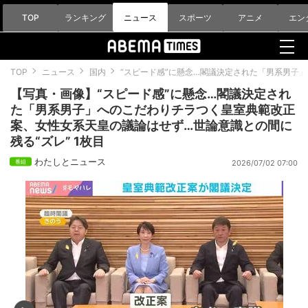
TOP
ランキング
ニュース
スポーツ
アニメ
エン
TOP
ニュース
国内
“スピード感”に懸念…閣議決定された「男系男子
【写真・画像】“スピード感”に懸念…閣議決定され
た「男系男子」へのこだわりチラつく皇室典範改正
案、女性女系天皇の議論はせず…世論意識との間に
残る“ズレ” 1枚目
わたしとニュース
2026/07/02 07:00