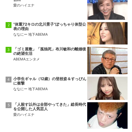
愛のハイエナ
“体重72キロの北川景子”ぽっちゃり体型公
表の理由
ななにー 地下ABEMA
「ゴミ屋敷」「孤独死」布川敏和の離婚後
の絶望生活
ABEMAエンタメ
小学生ギャル（12歳）の登校姿＆すっぴん
に衝撃
ななにー 地下ABEMA
「人殺す以外は全部やってきた」総長時代
を公開した人気芸人
愛のハイエナ