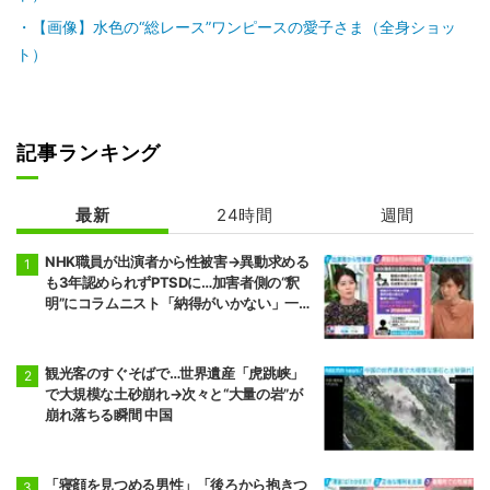
【画像】水色の“総レース”ワンピースの愛子さま（全身ショッ
ト）
記事ランキング
最新
24時間
週間
NHK職員が出演者から性被害→異動求める
も3年認められずPTSDに…加害者側の“釈
明”にコラムニスト「納得がいかない」一方
で組織体制の問題点も指摘
観光客のすぐそばで…世界遺産「虎跳峡」
で大規模な土砂崩れ→次々と“大量の岩”が
崩れ落ちる瞬間 中国
「寝顔を見つめる男性」「後ろから抱きつ