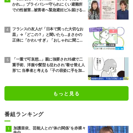
かれ…」プライバシー守られにくい避難所
での性被害…被害者へ緊急避妊ピル届ける
プロジェクトも 弁護士は「声を上げてい
くべき」と強調
フランスの友人が「日本で買った大切なお
皿」→「どこの？」と聞いたら…まさかの
正体に「かわいすぎ」「おしゃれに聞こえ
る」
「一重で可哀想…」親に強要され15歳で二
重手術、洋服や髪型も従わされ“着せ替え人
形”に 当事者と考える「子の容姿に手を加え
る」ことの是非
もっと見る
番組ランキング
加護亜依、芸能人との“体の関係”を赤裸々
告白