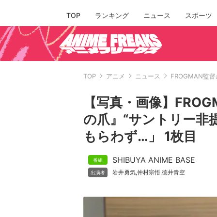
TOP
ランキング
ニュース
スポーツ
TOP
アニメ
ニュース
FROGMAN監
【写真・画像】FROG
の爪』“サントリー非
もらわず…」 1枚目
SHIBUYA ANIME BASE
岩井勇気
仲村宗悟
徳井青空
,
,