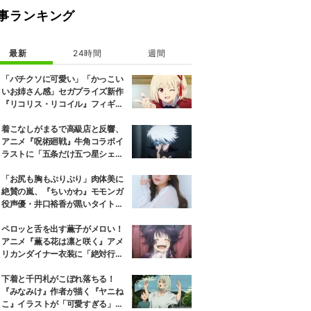
事ランキング
最新
24時間
週間
「バチクソに可愛い」「かっこい
いお姉さん感」セガプライズ新作
『リコリス・リコイル』フィギュ
ア解禁に反響続々
着こなしがまるで高級店と反響、
アニメ『呪術廻戦』牛角コラボイ
ラストに「五条だけ五つ星シェ
フ」
「お尻も胸もぷりぷり」肉体美に
絶賛の嵐、『ちいかわ』モモンガ
役声優・井口裕香が黒いタイトウ
ェアのトレーニング風景公開
ペロッと舌を出す薫子がメロい！
アニメ『薫る花は凛と咲く』アメ
リカンダイナー衣装に「絶対行き
ます」の声
下着と千円札がこぼれ落ちる！
『みなみけ』作者が描く『ヤニね
こ』イラストが「可愛すぎる」