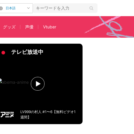
日本語
グッズ
声優
Vtuber
もらわず…」
テレビ放送中
LV999の村人 #1〜6【無料ビデオ1
週間】