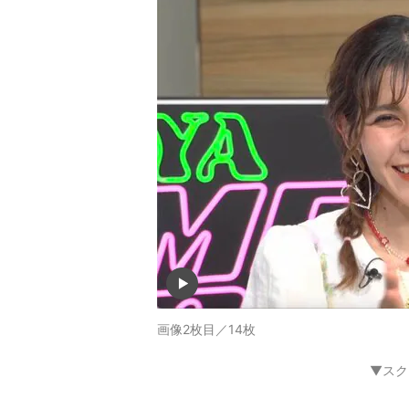
画像2枚目／14枚
▼スク