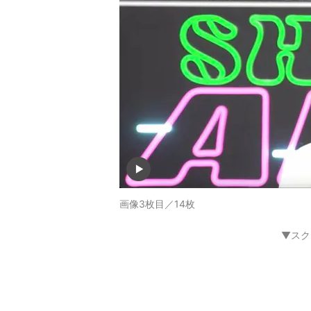
画像3枚目／14枚
▼スク