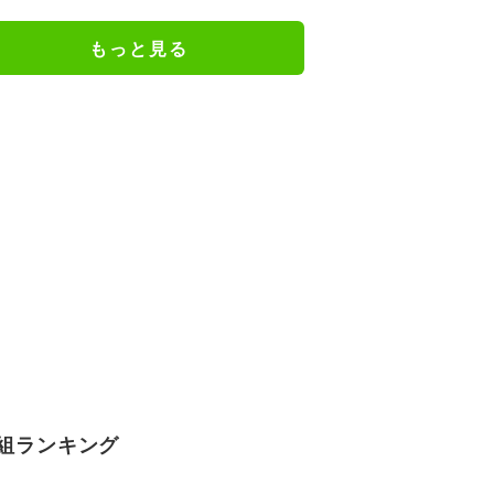
「きれいなヤニねこ」と反響
もっと見る
組ランキング