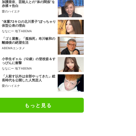
加護亜依、芸能人との“体の関係”を
赤裸々告白
愛のハイエナ
“体重72キロの北川景子”ぽっちゃり
体型公表の理由
ななにー 地下ABEMA
「ゴミ屋敷」「孤独死」布川敏和の
離婚後の絶望生活
ABEMAエンタメ
小学生ギャル（12歳）の登校姿＆す
っぴんに衝撃
ななにー 地下ABEMA
「人殺す以外は全部やってきた」総
長時代を公開した人気芸人
愛のハイエナ
もっと見る