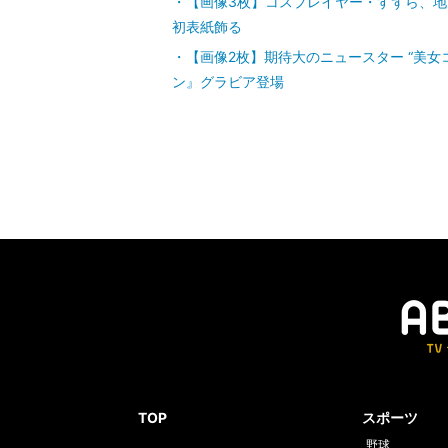
【画像3枚】コスプレイヤー・すずら、地
初表紙飾る
【画像2枚】期待大のニュースター “美
ン』グラビア登場
TOP
スポーツ
野球