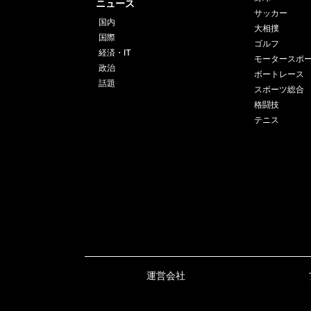
ニュース
サッカー
国内
大相撲
国際
ゴルフ
経済・IT
モータースポ
政治
ボートレース
話題
スポーツ総合
格闘技
テニス
運営会社