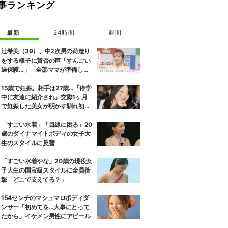
事ランキング
最新
24時間
週間
辻希美（39）、中2次男の荷造り
をする様子に賛否の声「すんごい
過保護…」「全部ママが準備して
くれるんだ」
15歳で妊娠。相手は27歳…「停学
中に友達に紹介され」交際1ヶ月
で妊娠した美女が明かす馴れ初め
に「だいぶ危ねーよ！」小森純も
絶句
「すごい水着」「目線に困る」20
歳のダイナマイトボディの女子大
生のスタイルに反響
「すごい水着やな」20歳の現役女
子大生の国宝級スタイルに全員衝
撃「どこで支えてる？」
154センチのマシュマロボディダ
ンサー「初めてを…大事にとって
たから」イケメン男性にアピール