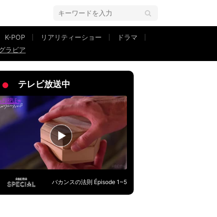
K-POP
リアリティーショー
ドラマ
グラビア
ア 『ヤンジャン』1冊丸っと大集合スペシャル
テレビ放送中
バカンスの法則 Épisode 1~5