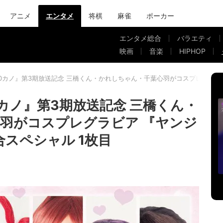
アニメ
エンタメ
将棋
麻雀
ポーカー
エンタメ総合
バラエティ
映画
音楽
HIPHOP
00カノ』第3期放送記念 三橋くん・かれしちゃん・千葉心羽がコスプレグラビ
カノ』第3期放送記念 三橋くん・
羽がコスプレグラビア 『ヤンジ
スペシャル 1枚目