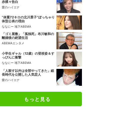
赤裸々告白
愛のハイエナ
“体重72キロの北川景子”ぽっちゃり
体型公表の理由
ななにー 地下ABEMA
「ゴミ屋敷」「孤独死」布川敏和の
離婚後の絶望生活
ABEMAエンタメ
小学生ギャル（12歳）の登校姿＆す
っぴんに衝撃
ななにー 地下ABEMA
「人殺す以外は全部やってきた」総
長時代を公開した人気芸人
愛のハイエナ
もっと見る