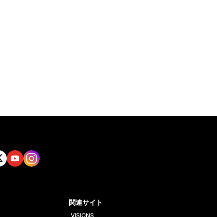
tt
Yout
Insta
ube
gram
関連サイト
VISIONS