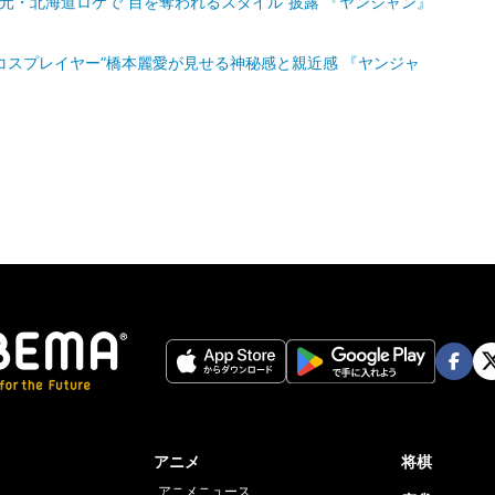
元・北海道ロケで“目を奪われるスタイル”披露 『ヤンジャン』
女コスプレイヤー”橋本麗愛が見せる神秘感と親近感 『ヤンジャ
Face
Twi
book
er
アニメ
将棋
アニメニュース