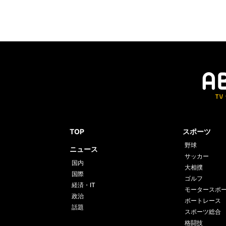
TOP
スポーツ
野球
ニュース
サッカー
国内
大相撲
国際
ゴルフ
経済・IT
モータースポ
政治
ボートレース
話題
スポーツ総合
格闘技