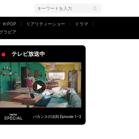
K-POP
リアリティーショー
ドラマ
グラビア
テレビ放送中
バカンスの法則 Épisode 1~3