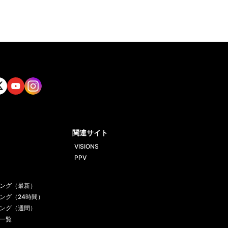
tt
Yout
Insta
ube
gram
関連サイト
VISIONS
PPV
ング（最新）
ング（24時間）
ング（週間）
一覧