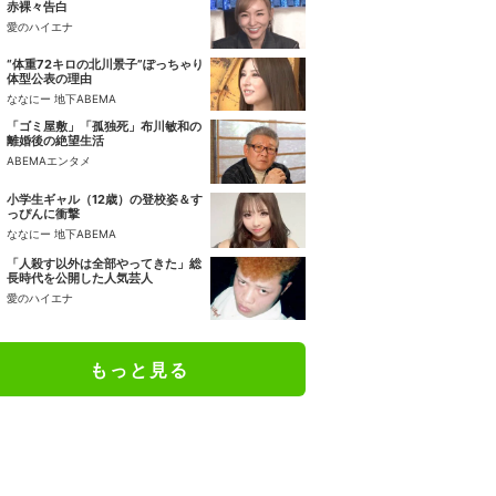
赤裸々告白
愛のハイエナ
“体重72キロの北川景子”ぽっちゃり
体型公表の理由
ななにー 地下ABEMA
「ゴミ屋敷」「孤独死」布川敏和の
離婚後の絶望生活
ABEMAエンタメ
小学生ギャル（12歳）の登校姿＆す
っぴんに衝撃
ななにー 地下ABEMA
「人殺す以外は全部やってきた」総
長時代を公開した人気芸人
愛のハイエナ
もっと見る