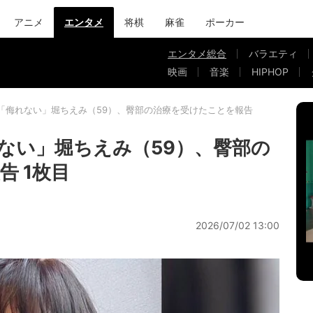
アニメ
エンタメ
将棋
麻雀
ポーカー
エンタメ総合
バラエティ
映画
音楽
HIPHOP
「侮れない」堀ちえみ（59）、臀部の治療を受けたことを報告
ない」堀ちえみ（59）、臀部の
 1枚目
2026/07/02 13:00