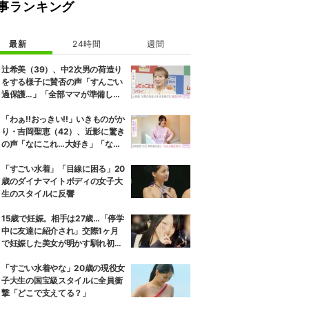
事ランキング
最新
24時間
週間
辻希美（39）、中2次男の荷造り
をする様子に賛否の声「すんごい
過保護…」「全部ママが準備して
くれるんだ」
「わぁ!!おっきい!!」いきものがか
り・吉岡聖恵（42）、近影に驚き
の声「なにこれ…大好き」「なん
か親近感が」
「すごい水着」「目線に困る」20
歳のダイナマイトボディの女子大
生のスタイルに反響
15歳で妊娠。相手は27歳…「停学
中に友達に紹介され」交際1ヶ月
で妊娠した美女が明かす馴れ初め
に「だいぶ危ねーよ！」小森純も
絶句
「すごい水着やな」20歳の現役女
子大生の国宝級スタイルに全員衝
撃「どこで支えてる？」