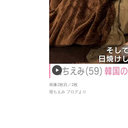
画像2枚目／2枚
堀ちえみ ブログより